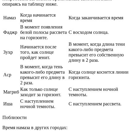
опираясь на таблицу ниже.
Когда начинается
Намаз
Когда заканчивается время
время
В момент появления
Фаджр
белой полосы рассвета
С восходом солнца.
на горизонте.
В момент, когда длина тени
Начинается после
какого-либо предмета
Зухр
того, как солнце
превысит его собственную
пройдет зенит.
длину в 2 раза.
В момент, когда тень
какого-либо предмета
Когда солнце коснется линии
Аср
превысит его длину в
горизонта.
2 раза.
Как только солнце
С наступлением ночной
Магриб
заходит за горизонт.
темноты.
С наступлением
Иша
С наступлением рассвета.
ночной темноты.
Поблизости
Время намаза в других городах: