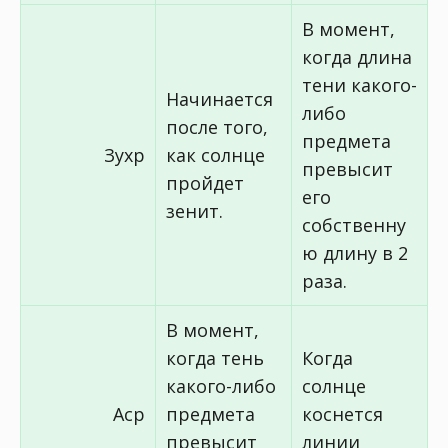
В момент,
когда длина
тени какого-
Начинается
либо
после того,
предмета
Зухр
как солнце
превысит
пройдет
его
зенит.
собственну
ю длину в 2
раза.
В момент,
когда тень
Когда
какого-либо
солнце
Аср
предмета
коснется
превысит
линии