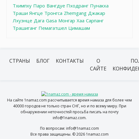
Тхимпху
Паро
Вангдуе Пходранг
Пунакха
Траши Янгце
Тронгса
Zhemgang
Джакар
Лхуэнце
Дага
Gasa
Монгар
Хаа
Сарпанг
Трашиганг
Пемагатшел
Цимашам
СТРАНЫ
БЛОГ
КОНТАКТЫ
О
ПО
САЙТЕ
КОНФИДЕ
На сайте 1namaz.com рассчитывается время намаза для более чем
40000 городов не только стран СНГ, но и по всему миру. При
обнаружении неточностей просьба писать на почту
info@1namaz.com.
По вопросам: info@1namaz.com
Все права защищены. © 2026 1namaz.com