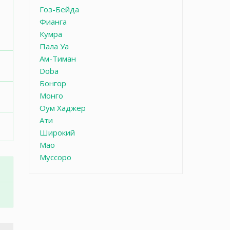
Гоз-Бейда
Фианга
Кумра
Пала Уа
Ам-Тиман
Doba
Бонгор
Монго
Оум Хаджер
Ати
Широкий
Мао
Муссоро