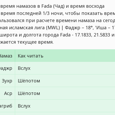
время намазов в Fada (Чад) и время восхода
 время последней 1/3 ночи, чтобы показать вре
ользовался при расчете времени намаза на сего
ая исламская лига (MWL) | Фаджр – 18°, 'Иша – 1
рота и долгота города Fada - 17.1833, 21.5833 и
ажается текущее время.
Намаз
Как читать
аджр
Вслух
Зухр
Шёпотом
Аср
Шёпотом
агриб
Вслух