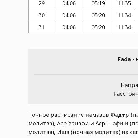
29
04:06
05:19
11:35
30
04:06
05:20
11:34
31
04:06
05:20
11:34
Fada -
Напра
Расстоян
Точное расписание намазов Фаджр (пр
молитва), Аср Ханафи и Аср Шафи'и (п
молитва), Иша (ночная молитва) на сего