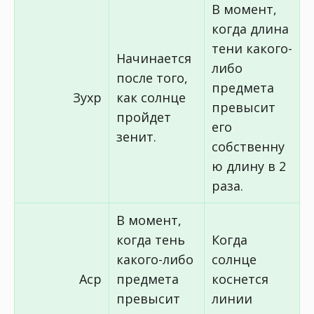
В момент,
когда длина
тени какого-
Начинается
либо
после того,
предмета
Зухр
как солнце
превысит
пройдет
его
зенит.
собственну
ю длину в 2
раза.
В момент,
когда тень
Когда
какого-либо
солнце
Аср
предмета
коснется
превысит
линии