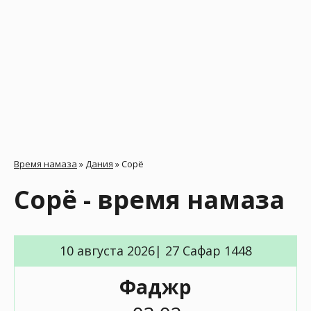
Время намаза
»
Дания
»
Сорё
Сорё - время намаза
10 августа 2026| 27 Сафар 1448
Фаджр