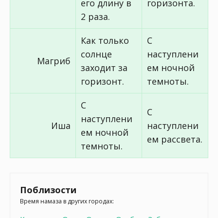
его длину в
горизонта.
2 раза.
Как только
С
солнце
наступлени
Магриб
заходит за
ем ночной
горизонт.
темноты.
С
С
наступлени
Иша
наступлени
ем ночной
ем рассвета.
темноты.
Поблизости
Время намаза в других городах: