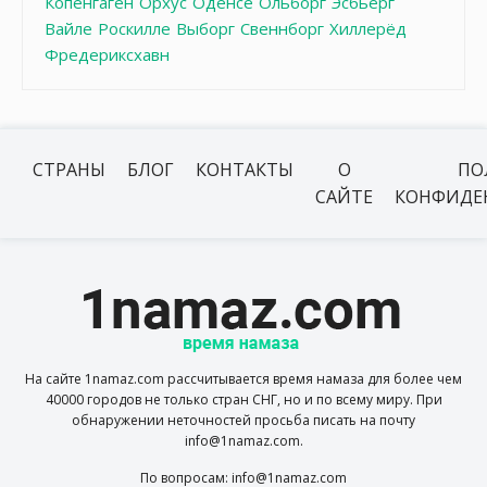
Копенгаген
Орхус
Оденсе
Ольборг
Эсбьерг
Вайле
Роскилле
Выборг
Свеннборг
Хиллерёд
Фредериксхавн
СТРАНЫ
БЛОГ
КОНТАКТЫ
О
ПО
САЙТЕ
КОНФИДЕ
На сайте 1namaz.com рассчитывается время намаза для более чем
40000 городов не только стран СНГ, но и по всему миру. При
обнаружении неточностей просьба писать на почту
info@1namaz.com.
По вопросам: info@1namaz.com