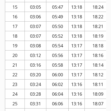
15
03:05
05:47
13:18
18:24
16
03:06
05:49
13:18
18:22
17
03:07
05:50
13:18
18:21
18
03:07
05:52
13:18
18:19
19
03:08
05:54
13:17
18:18
20
03:12
05:56
13:17
18:16
21
03:16
05:58
13:17
18:14
22
03:20
06:00
13:17
18:12
23
03:24
06:02
13:16
18:11
24
03:28
06:04
13:16
18:09
25
03:31
06:06
13:16
18:07