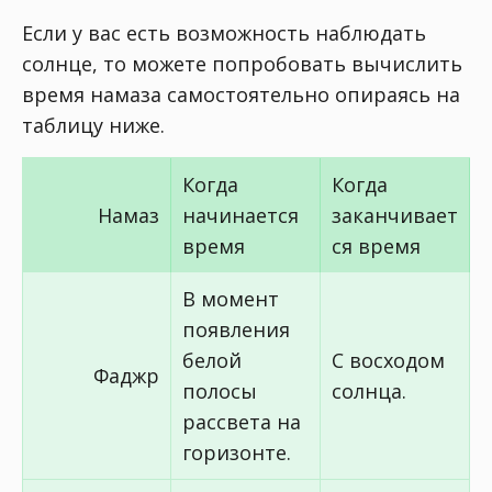
Если у вас есть возможность наблюдать
солнце, то можете попробовать вычислить
время намаза самостоятельно опираясь на
таблицу ниже.
Когда
Когда
Намаз
начинается
заканчивает
время
ся время
В момент
появления
белой
С восходом
Фаджр
полосы
солнца.
рассвета на
горизонте.