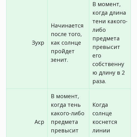
В момент,
когда длина
тени какого-
Начинается
либо
после того,
предмета
Зухр
как солнце
превысит
пройдет
его
зенит.
собственну
ю длину в 2
раза.
В момент,
когда тень
Когда
какого-либо
солнце
Аср
предмета
коснется
превысит
линии