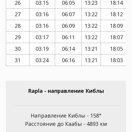
26
03:15
06:05
13:23
18:14
27
03:16
06:07
13:22
18:12
28
03:16
06:09
13:22
18:09
29
03:17
06:11
13:22
18:07
30
03:19
06:14
13:21
18:05
31
03:24
06:16
13:21
18:03
Rapla - направление Киблы
Направление Киблы - 158°
Расстояние до Каабы - 4893 км