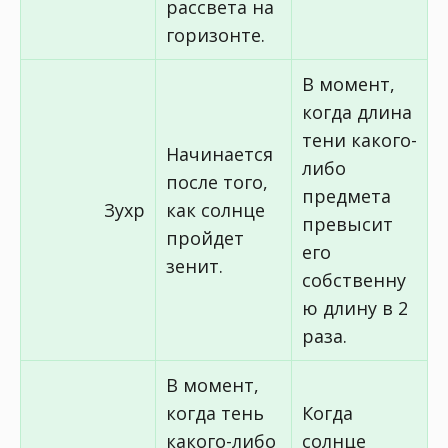
рассвета на
горизонте.
В момент,
когда длина
тени какого-
Начинается
либо
после того,
предмета
Зухр
как солнце
превысит
пройдет
его
зенит.
собственну
ю длину в 2
раза.
В момент,
когда тень
Когда
какого-либо
солнце