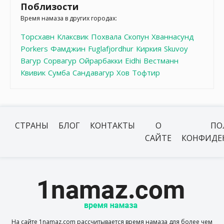
Поблизости
Время намаза в других городах:
Торсхавн
Клаксвик
Похвала
Скопун
Хваннасунд
Porkers
Фамджин
Fuglafjordhur
Киркия
Skuvoy
Вагур
Сорвагур
Ойрарбакки
Eidhi
Вестманн
Квивик
Сумба
Сандавагур
Хов
Тофтир
СТРАНЫ
БЛОГ
КОНТАКТЫ
О
ПО
САЙТЕ
КОНФИДЕ
На сайте 1namaz.com рассчитывается время намаза для более чем