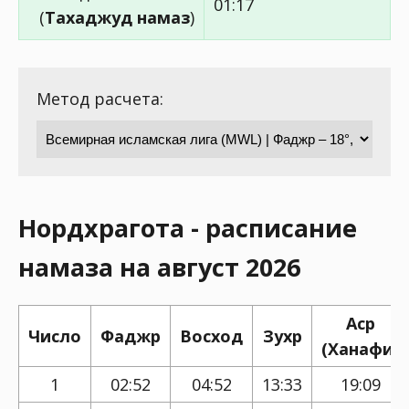
01:17
(
Тахаджуд намаз
)
Метод расчета:
Нордхрагота - расписание
намаза на август 2026
Аср
Число
Фаджр
Восход
Зухр
(Ханафи)
1
02:52
04:52
13:33
19:09