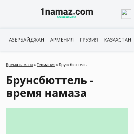
АЗЕРБАЙДЖАН
АРМЕНИЯ
ГРУЗИЯ
КАЗАХСТАН
Время намаза
»
Германия
»
Брунсбюттель
Брунсбюттель -
время намаза