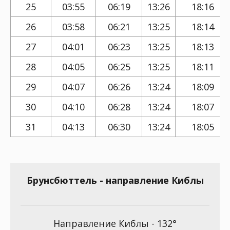
25
03:55
06:19
13:26
18:16
26
03:58
06:21
13:25
18:14
27
04:01
06:23
13:25
18:13
28
04:05
06:25
13:25
18:11
29
04:07
06:26
13:24
18:09
30
04:10
06:28
13:24
18:07
31
04:13
06:30
13:24
18:05
Брунсбюттель - направление Киблы
Направление Киблы - 132°