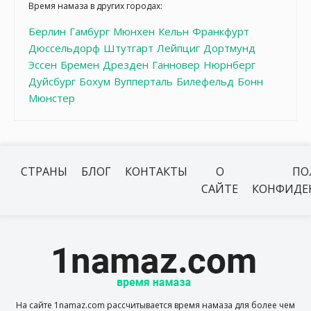
Время намаза в других городах:
Берлин
Гамбург
Мюнхен
Кельн
Франкфурт
Дюссельдорф
Штутгарт
Лейпциг
Дортмунд
Эссен
Бремен
Дрезден
Ганновер
Нюрнберг
Дуйсбург
Бохум
Вупперталь
Билефельд
Бонн
Мюнстер
СТРАНЫ
БЛОГ
КОНТАКТЫ
О
ПО
САЙТЕ
КОНФИДЕ
На сайте 1namaz.com рассчитывается время намаза для более чем