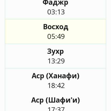
Фаджр
03:13
Восход
05:49
Зухр
13:29
Аср (Ханафи)
18:42
Аср (Шафи'и)
17:37