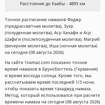
Расстояние до Каабы - 4893 км
Точное расписание намазов Фаджр
(предрассветная молитва), Зухр
(полуденная молитва), Аср Ханафи и Аср
Шафи'и (послеполуденная молитва), Магриб
(вечерняя молитва), Иша (ночная молитва)
на сегодня (08 августа 2026).
На сайте 1namaz.com показано точное
время намазов в Брунсбюттель (Германия)
и время восхода солнца. Кроме того, мы
рассчитываем время последней 1/3 ночи,
чтобы показать время тахаджуд намаза.
Метод, который использовался при расчете
времени намаза на сегодня (08 августа 2026)