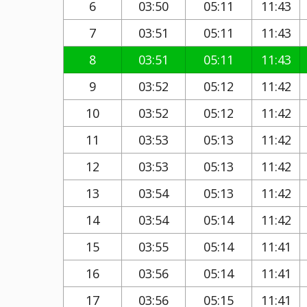
6
03:50
05:11
11:43
7
03:51
05:11
11:43
8
03:51
05:11
11:43
9
03:52
05:12
11:42
10
03:52
05:12
11:42
11
03:53
05:13
11:42
12
03:53
05:13
11:42
13
03:54
05:13
11:42
14
03:54
05:14
11:42
15
03:55
05:14
11:41
16
03:56
05:14
11:41
17
03:56
05:15
11:41