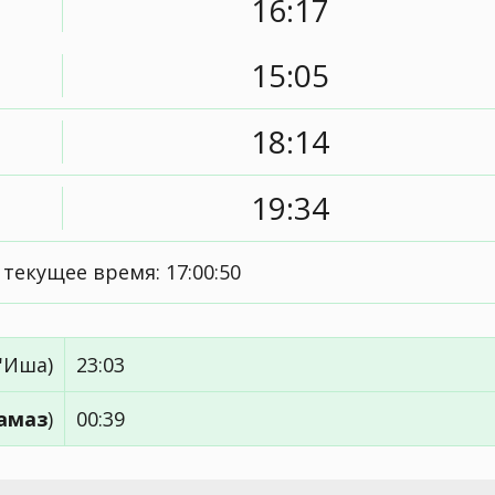
16:17
15:05
18:14
19:34
 текущее время:
17:00:50
'Иша)
23:03
амаз
)
00:39