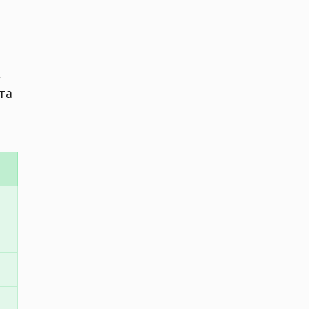
и
,
та