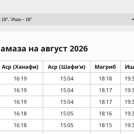
амаза на август 2026
Аср (Ханафи)
Аср (Шафи'и)
Магриб
Иш
16:19
15:04
18:18
19:
16:19
15:04
18:17
19:
16:19
15:04
18:17
19:
16:18
15:05
18:16
19:
16:18
15:05
18:15
19: