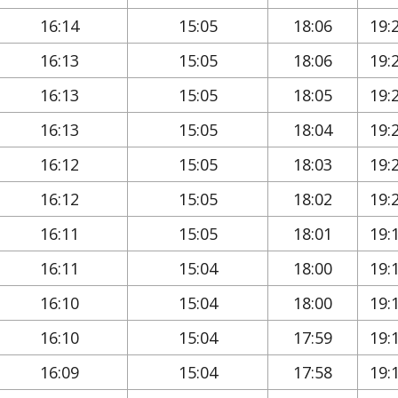
16:14
15:05
18:06
19:
16:13
15:05
18:06
19:
16:13
15:05
18:05
19:
16:13
15:05
18:04
19:
16:12
15:05
18:03
19:
16:12
15:05
18:02
19:
16:11
15:05
18:01
19:
16:11
15:04
18:00
19:
16:10
15:04
18:00
19:
16:10
15:04
17:59
19:
16:09
15:04
17:58
19: