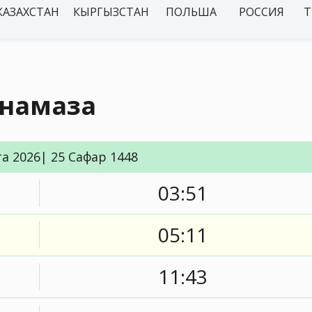
КАЗАХСТАН
КЫРГЫЗСТАН
ПОЛЬША
РОССИЯ
Т
 намаза
та 2026| 25 Сафар 1448
03:51
05:11
11:43