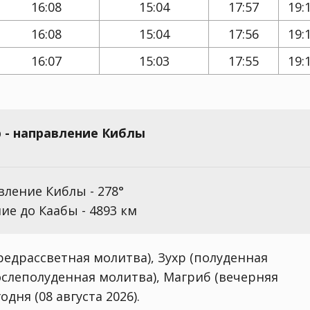
16:08
15:04
17:57
19:
16:08
15:04
17:56
19:
16:07
15:03
17:55
19:
 - направление Киблы
ление Киблы - 278°
ие до Каабы - 4893 км
едрассветная молитва), Зухр (полуденная
ослеполуденная молитва), Магриб (вечерняя
дня (08 августа 2026).