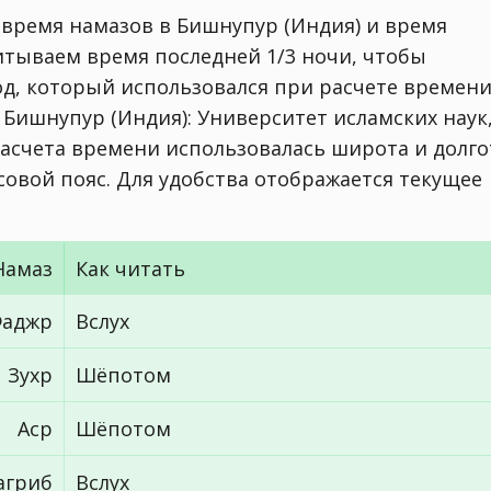
 время намазов в Бишнупур (Индия) и время
читываем время последней 1/3 ночи, чтобы
од, который использовался при расчете времен
г. Бишнупур (Индия):
Университет исламских наук
расчета времени использовалась широта и долго
часовой пояс. Для удобства отображается текущее
Намаз
Как читать
аджр
Вслух
Зухр
Шёпотом
Аср
Шёпотом
агриб
Вслух