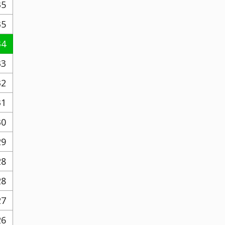
35
35
34
33
32
31
30
29
28
28
27
26