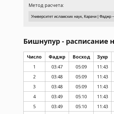
Метод расчета:
Бишнупур - расписание н
Число
Фаджр
Восход
Зухр
1
03:47
05:09
11:43
2
03:48
05:09
11:43
3
03:48
05:09
11:43
4
03:49
05:10
11:43
5
03:49
05:10
11:43