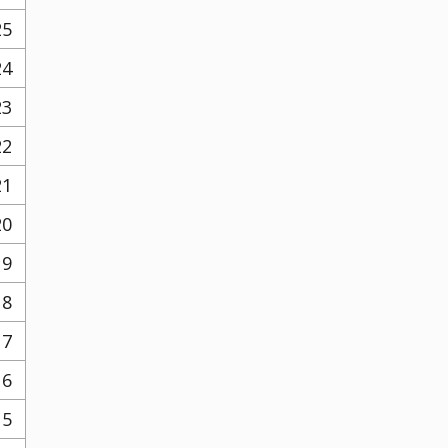
25
24
23
22
21
20
19
18
17
16
15