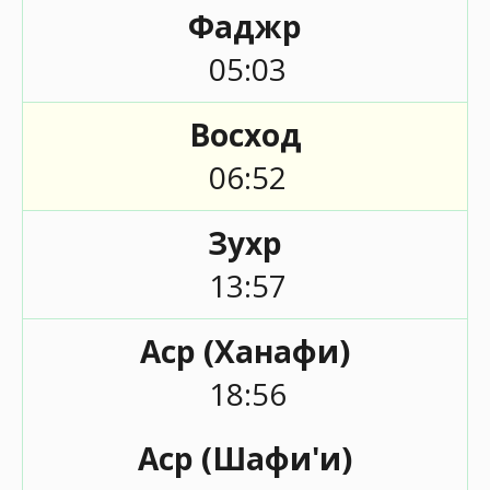
Фаджр
05:03
Восход
06:52
Зухр
13:57
Аср (Ханафи)
18:56
Аср (Шафи'и)