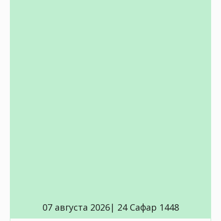
07 августа 2026| 24 Сафар 1448