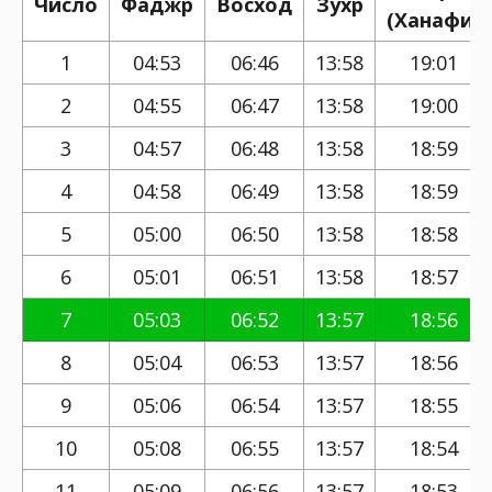
Число
Фаджр
Восход
Зухр
(Ханафи)
1
04:53
06:46
13:58
19:01
2
04:55
06:47
13:58
19:00
3
04:57
06:48
13:58
18:59
4
04:58
06:49
13:58
18:59
5
05:00
06:50
13:58
18:58
6
05:01
06:51
13:58
18:57
7
05:03
06:52
13:57
18:56
8
05:04
06:53
13:57
18:56
9
05:06
06:54
13:57
18:55
10
05:08
06:55
13:57
18:54
11
05:09
06:56
13:57
18:53