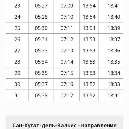
23
05:27
07:09
13:54
18:41
24
05:28
07:10
13:54
18:40
25
05:30
07:11
13:54
18:39
26
05:31
07:12
13:53
18:37
27
05:33
07:13
13:53
18:36
28
05:34
07:14
13:53
18:35
29
05:35
07:15
13:53
18:34
30
05:37
07:16
13:52
18:33
31
05:38
07:17
13:52
18:31
Сан-Кугат-дель-Вальес - направление