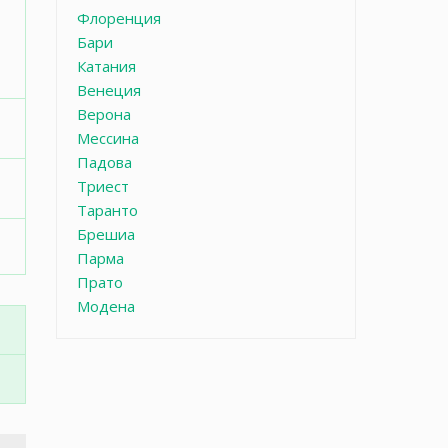
Флоренция
Бари
Катания
Венеция
Верона
Мессина
Падова
Триест
Таранто
Брешиа
Парма
Прато
Модена