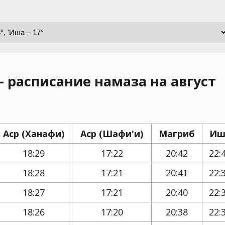
 расписание намаза на август
Аср (Ханафи)
Аср (Шафи'и)
Магриб
Иш
18:29
17:22
20:42
22:
18:28
17:21
20:41
22:
18:27
17:21
20:40
22:
18:26
17:20
20:38
22: