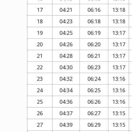
17
04:21
06:16
13:18
18
04:23
06:18
13:18
19
04:25
06:19
13:17
20
04:26
06:20
13:17
21
04:28
06:21
13:17
22
04:30
06:23
13:17
23
04:32
06:24
13:16
24
04:34
06:25
13:16
25
04:36
06:26
13:16
26
04:37
06:27
13:15
27
04:39
06:29
13:15