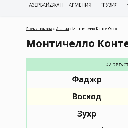
АЗЕРБАЙДЖАН
АРМЕНИЯ
ГРУЗИЯ
Время намаза
»
Италия
»
Монтичелло Конте Отто
Монтичелло Конте
07 авгус
Фаджр
Восход
Зухр