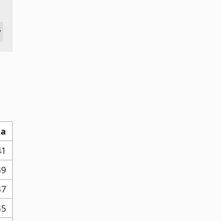
а
41
39
37
35