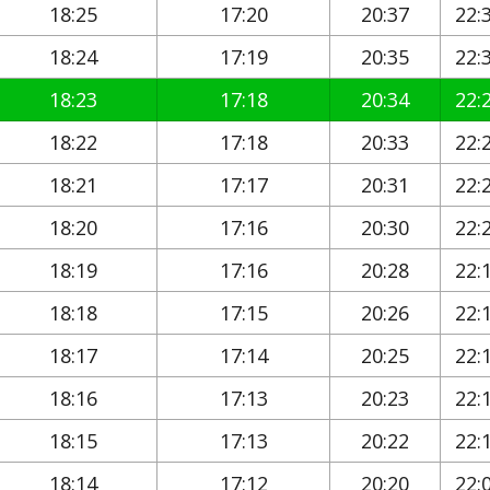
18:25
17:20
20:37
22:
18:24
17:19
20:35
22:
18:23
17:18
20:34
22:
18:22
17:18
20:33
22:
18:21
17:17
20:31
22:
18:20
17:16
20:30
22:
18:19
17:16
20:28
22:
18:18
17:15
20:26
22:
18:17
17:14
20:25
22:
18:16
17:13
20:23
22:
18:15
17:13
20:22
22:
18:14
17:12
20:20
22: