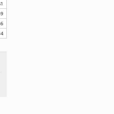
41
39
36
34