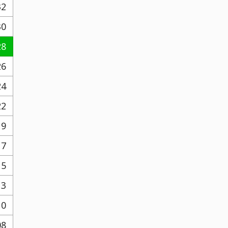
32
30
28
26
24
22
19
17
15
13
10
08