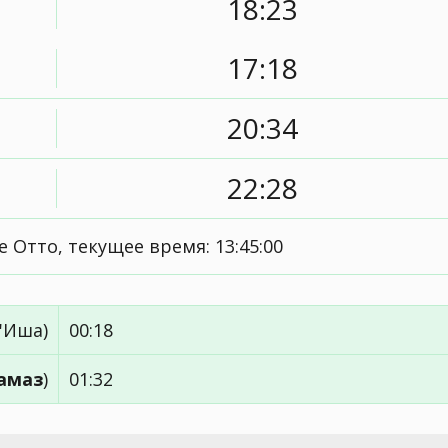
18:23
17:18
20:34
22:28
 Отто, текущее время:
13:45:00
'Иша)
00:18
амаз
)
01:32