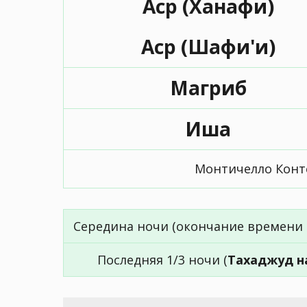
Аср (Ханафи)
Аср (Шафи'и)
Магриб
Иша
Монтичелло Конте
Середина ночи (окончание времени 
Последняя 1/3 ночи (
Тахаджуд н