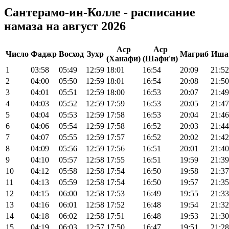
Сантерамо-ин-Колле - расписание
намаза на август 2026
Аср
Аср
Число
Фаджр
Восход
Зухр
Магриб
Иша
(Ханафи)
(Шафи'и)
1
03:58
05:49
12:59
18:01
16:54
20:09
21:52
2
04:00
05:50
12:59
18:01
16:54
20:08
21:50
3
04:01
05:51
12:59
18:00
16:53
20:07
21:49
4
04:03
05:52
12:59
17:59
16:53
20:05
21:47
5
04:04
05:53
12:59
17:58
16:53
20:04
21:46
6
04:06
05:54
12:59
17:58
16:52
20:03
21:44
7
04:07
05:55
12:59
17:57
16:52
20:02
21:42
8
04:09
05:56
12:59
17:56
16:51
20:01
21:40
9
04:10
05:57
12:58
17:55
16:51
19:59
21:39
10
04:12
05:58
12:58
17:54
16:50
19:58
21:37
11
04:13
05:59
12:58
17:54
16:50
19:57
21:35
12
04:15
06:00
12:58
17:53
16:49
19:55
21:33
13
04:16
06:01
12:58
17:52
16:48
19:54
21:32
14
04:18
06:02
12:58
17:51
16:48
19:53
21:30
15
04:19
06:03
12:57
17:50
16:47
19:51
21:28