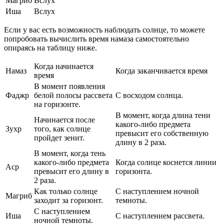
Магриб
Вслух
Иша
Вслух
Если у вас есть возможность наблюдать солнце, то можете
попробовать вычислить время намаза самостоятельно
опираясь на таблицу ниже.
Когда начинается
Намаз
Когда заканчивается время
время
В момент появления
Фаджр
белой полосы рассвета
С восходом солнца.
на горизонте.
В момент, когда длина тени
Начинается после
какого-либо предмета
Зухр
того, как солнце
превысит его собственную
пройдет зенит.
длину в 2 раза.
В момент, когда тень
какого-либо предмета
Когда солнце коснется линии
Аср
превысит его длину в
горизонта.
2 раза.
Как только солнце
С наступлением ночной
Магриб
заходит за горизонт.
темноты.
С наступлением
Иша
С наступлением рассвета.
ночной темноты.