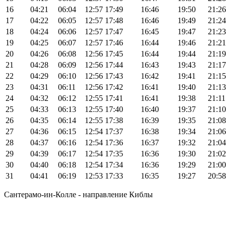
16
04:21
06:04
12:57
17:49
16:46
19:50
21:26
17
04:22
06:05
12:57
17:48
16:46
19:49
21:24
18
04:24
06:06
12:57
17:47
16:45
19:47
21:23
19
04:25
06:07
12:57
17:46
16:44
19:46
21:21
20
04:26
06:08
12:56
17:45
16:44
19:44
21:19
21
04:28
06:09
12:56
17:44
16:43
19:43
21:17
22
04:29
06:10
12:56
17:43
16:42
19:41
21:15
23
04:31
06:11
12:56
17:42
16:41
19:40
21:13
24
04:32
06:12
12:55
17:41
16:41
19:38
21:11
25
04:33
06:13
12:55
17:40
16:40
19:37
21:10
26
04:35
06:14
12:55
17:38
16:39
19:35
21:08
27
04:36
06:15
12:54
17:37
16:38
19:34
21:06
28
04:37
06:16
12:54
17:36
16:37
19:32
21:04
29
04:39
06:17
12:54
17:35
16:36
19:30
21:02
30
04:40
06:18
12:54
17:34
16:36
19:29
21:00
31
04:41
06:19
12:53
17:33
16:35
19:27
20:58
Сантерамо-ин-Колле - направление Киблы