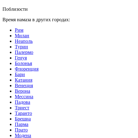
Поблизости
Время намаза в других городах:
Рим
Милан
Неаполь
Турин
Палермо
Генуя
Болонья
Флоренция
Бари
Катания
Венеция
Верона
Мессина
Падова
Триест
Таранто
Брешиа
Парма
Прато
Модена