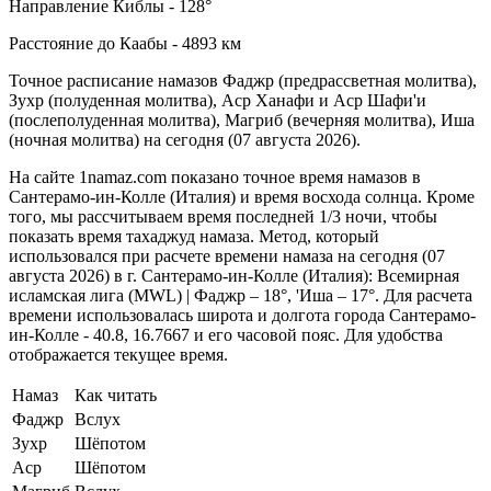
Направление Киблы - 128°
Расстояние до Каабы - 4893 км
Точное расписание намазов Фаджр (предрассветная молитва),
Зухр (полуденная молитва), Аср Ханафи и Аср Шафи'и
(послеполуденная молитва), Магриб (вечерняя молитва), Иша
(ночная молитва) на сегодня (07 августа 2026).
На сайте 1namaz.com показано точное время намазов в
Сантерамо-ин-Колле (Италия) и время восхода солнца. Кроме
того, мы рассчитываем время последней 1/3 ночи, чтобы
показать время тахаджуд намаза. Метод, который
использовался при расчете времени намаза на сегодня (07
августа 2026) в г. Сантерамо-ин-Колле (Италия):
Всемирная
исламская лига (MWL) | Фаджр – 18°, 'Иша – 17°
. Для расчета
времени использовалась широта и долгота города Сантерамо-
ин-Колле - 40.8, 16.7667 и его часовой пояс. Для удобства
отображается текущее время.
Намаз
Как читать
Фаджр
Вслух
Зухр
Шёпотом
Аср
Шёпотом