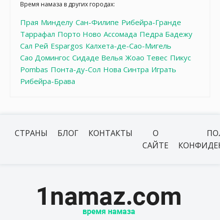
Время намаза в других городах:
Прая
Минделу
Сан-Филипе
Рибейра-Гранде
Таррафал
Порто Ново
Ассомада
Педра Бадежу
Сал Рей
Espargos
Калхета-де-Сао-Мигель
Сао Домингос
Сидаде Велья
Жоао Тевес
Пикус
Pombas
Понта-ду-Сол
Нова Синтра
Играть
Рибейра-Брава
СТРАНЫ
БЛОГ
КОНТАКТЫ
О
ПО
САЙТЕ
КОНФИДЕ