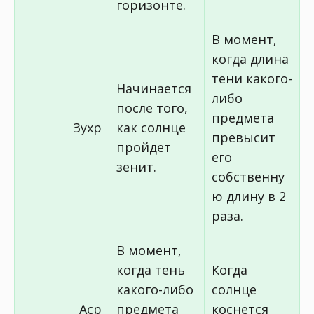
горизонте.
В момент,
когда длина
тени какого-
Начинается
либо
после того,
предмета
Зухр
как солнце
превысит
пройдет
его
зенит.
собственну
ю длину в 2
раза.
В момент,
когда тень
Когда
какого-либо
солнце
Аср
предмета
коснется