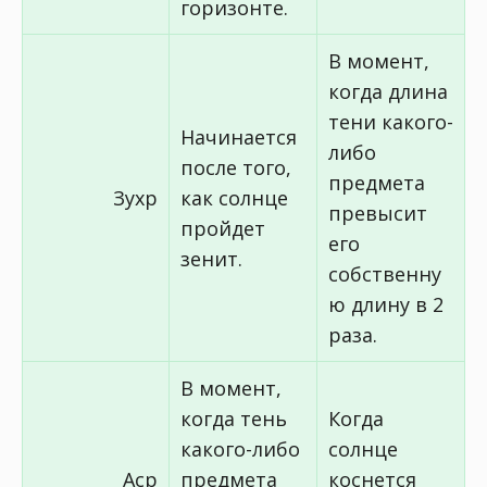
горизонте.
В момент,
когда длина
тени какого-
Начинается
либо
после того,
предмета
Зухр
как солнце
превысит
пройдет
его
зенит.
собственну
ю длину в 2
раза.
В момент,
когда тень
Когда
какого-либо
солнце
Аср
предмета
коснется