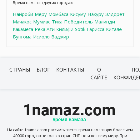
Время намаза в других городах:
Найроби
Меру
Момбаса
Кисуму
Накуру
Элдорет
Мачакос
Мумиас
Тика
Победитель
Малинди
Какамега
Река Ати
Килифи
Sotik
Гарисса
Китале
Бунгома
Исиоло
Ваджир
СТРАНЫ
БЛОГ
КОНТАКТЫ
О
ПО
САЙТЕ
КОНФИДЕ
На сайте 1namaz.com рассчитывается время намаза для более чем
40000 городов не только стран СНГ, но и по всему миру. При