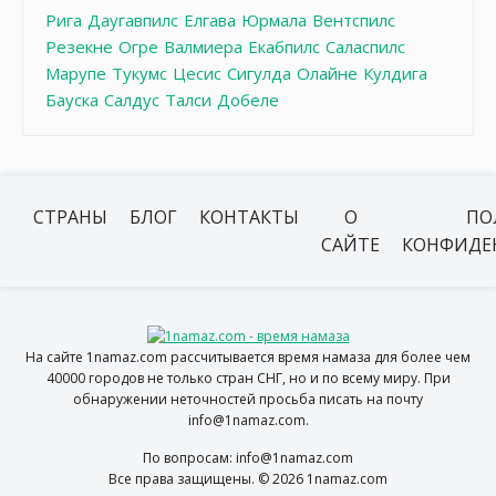
Рига
Даугавпилс
Елгава
Юрмала
Вентспилс
Резекне
Огре
Валмиера
Екабпилс
Саласпилс
Марупе
Тукумс
Цесис
Сигулда
Олайне
Кулдига
Бауска
Салдус
Талси
Добеле
СТРАНЫ
БЛОГ
КОНТАКТЫ
О
ПО
САЙТЕ
КОНФИДЕ
На сайте 1namaz.com рассчитывается время намаза для более чем
40000 городов не только стран СНГ, но и по всему миру. При
обнаружении неточностей просьба писать на почту
info@1namaz.com.
По вопросам: info@1namaz.com
Все права защищены. © 2026 1namaz.com