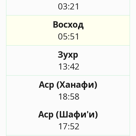
03:21
Восход
05:51
Зухр
13:42
Аср (Ханафи)
18:58
Аср (Шафи'и)
17:52