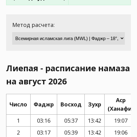
Метод расчета:
Лиепая - расписание намаза
на август 2026
Аср
Число
Фаджр
Восход
Зухр
(Ханафи)
1
03:16
05:37
13:42
19:07
2
03:17
05:39
13:42
19:06