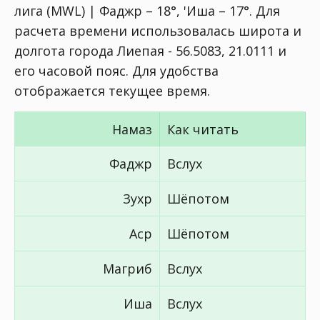
лига (MWL) | Фаджр – 18°, 'Иша – 17°
. Для
расчета времени использовалась широта и
долгота города Лиепая - 56.5083, 21.0111 и
его часовой пояс. Для удобства
отображается текущее время.
Намаз
Как читать
Фаджр
Вслух
Зухр
Шёпотом
Аср
Шёпотом
Магриб
Вслух
Иша
Вслух