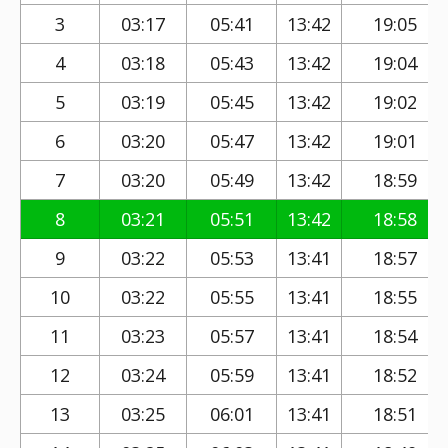
3
03:17
05:41
13:42
19:05
4
03:18
05:43
13:42
19:04
5
03:19
05:45
13:42
19:02
6
03:20
05:47
13:42
19:01
7
03:20
05:49
13:42
18:59
8
03:21
05:51
13:42
18:58
9
03:22
05:53
13:41
18:57
10
03:22
05:55
13:41
18:55
11
03:23
05:57
13:41
18:54
12
03:24
05:59
13:41
18:52
13
03:25
06:01
13:41
18:51