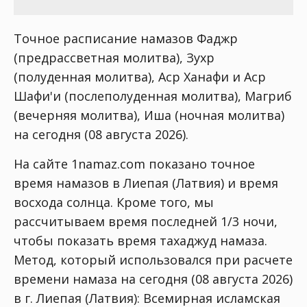
Точное расписание намазов Фаджр
(предрассветная молитва), Зухр
(полуденная молитва), Аср Ханафи и Аср
Шафи'и (послеполуденная молитва), Магриб
(вечерняя молитва), Иша (ночная молитва)
на сегодня (08 августа 2026).
На сайте 1namaz.com показано точное
время намазов в Лиепая (Латвия) и время
восхода солнца. Кроме того, мы
рассчитываем время последней 1/3 ночи,
чтобы показать время тахаджуд намаза.
Метод, который использовался при расчете
времени намаза на сегодня (08 августа 2026)
в г. Лиепая (Латвия):
Всемирная исламская