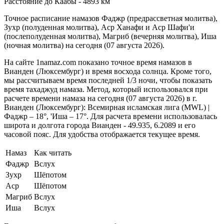
Расстояние до Каабы - 4893 км
Точное расписание намазов Фаджр (предрассветная молитва),
Зухр (полуденная молитва), Аср Ханафи и Аср Шафи'и
(послеполуденная молитва), Магриб (вечерняя молитва), Иша
(ночная молитва) на сегодня (07 августа 2026).
На сайте 1namaz.com показано точное время намазов в
Вианден (Люксембург) и время восхода солнца. Кроме того,
мы рассчитываем время последней 1/3 ночи, чтобы показать
время тахаджуд намаза. Метод, который использовался при
расчете времени намаза на сегодня (07 августа 2026) в г.
Вианден (Люксембург):
Всемирная исламская лига (MWL) |
Фаджр – 18°, 'Иша – 17°
. Для расчета времени использовалась
широта и долгота города Вианден - 49.935, 6.2089 и его
часовой пояс. Для удобства отображается текущее время.
Намаз
Как читать
Фаджр
Вслух
Зухр
Шёпотом
Аср
Шёпотом
Магриб
Вслух
Иша
Вслух