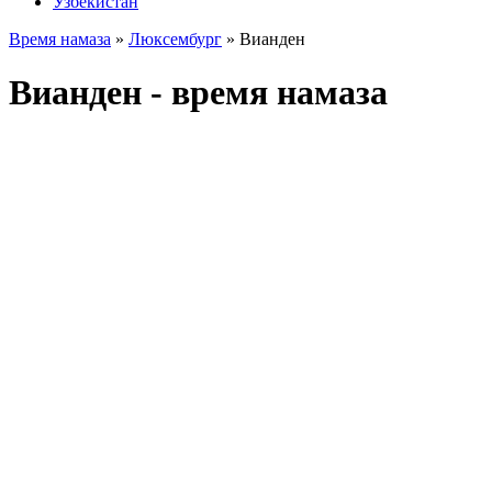
Узбекистан
Время намаза
»
Люксембург
»
Вианден
Вианден - время намаза