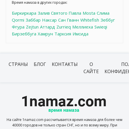
Время намаза в других городах:
Биркиркара
Залив Святого Павла
Mosta
Слима
Qormi
Заббар
Наксар
Сан Гванн
Whitefish
Зеббуг
Фгура
Zejtun
Аттард
Zurrieq
Меллиеха
Swieqi
Бирзеббуга
Хамрун
Тарксия
Имсида
СТРАНЫ
БЛОГ
КОНТАКТЫ
О
ПО
САЙТЕ
КОНФИДЕ
На сайте 1namaz.com рассчитывается время намаза для более чем
40000 городов не только стран СНГ, но и по всему миру. При