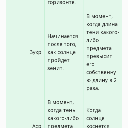
горизонте.
В момент,
когда длина
тени какого-
Начинается
либо
после того,
предмета
Зухр
как солнце
превысит
пройдет
его
зенит.
собственну
ю длину в 2
раза.
В момент,
когда тень
Когда
какого-либо
солнце
Аср
предмета
коснется