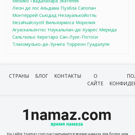
Мехико
Гвадалахара
Экатепек
Леон де лос Альдама
Пуэбла
Сапопан
Монтеррей
Сьюдад Незауалькойотль
Nezahualcoyotl
Вильяэрмоса
Морелия
Агуаскальентес
Наукальпан-де-Хуарес
Мерида
Сальтильо
Керетаро
Сан-Луис-Потоси
Тлахомулько-де-Зунига
Торреон
Гуадалупе
СТРАНЫ
БЛОГ
КОНТАКТЫ
О
ПО
САЙТЕ
КОНФИДЕ
На сайте 1namaz.com рассчитывается время намаза для более чем