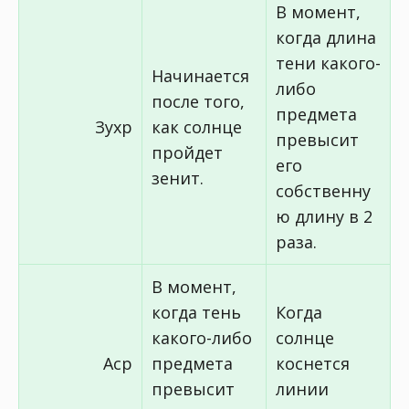
В момент,
когда длина
тени какого-
Начинается
либо
после того,
предмета
Зухр
как солнце
превысит
пройдет
его
зенит.
собственну
ю длину в 2
раза.
В момент,
когда тень
Когда
какого-либо
солнце
Аср
предмета
коснется
превысит
линии