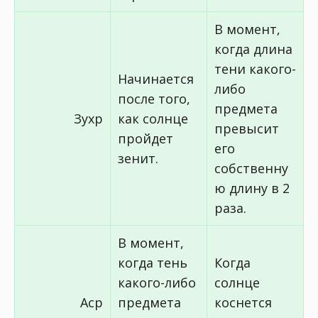
В момент,
когда длина
тени какого-
Начинается
либо
после того,
предмета
Зухр
как солнце
превысит
пройдет
его
зенит.
собственну
ю длину в 2
раза.
В момент,
когда тень
Когда
какого-либо
солнце
Аср
предмета
коснется