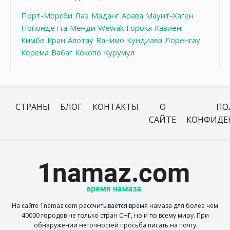
Порт-Морсби
Лаэ
Маданг
Арава
Маунт-Хаген
Попондетта
Менди
Wewak
Горока
Кавиенг
Кимбе
Кран
Алотау
Ванимо
Кундиава
Лоренгау
Керема
Вабаг
Кокопо
Курумул
СТРАНЫ
БЛОГ
КОНТАКТЫ
О
ПО
САЙТЕ
КОНФИДЕ
На сайте 1namaz.com рассчитывается время намаза для более чем
40000 городов не только стран СНГ, но и по всему миру. При
обнаружении неточностей просьба писать на почту