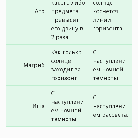
какого-либо
солнце
Аср
предмета
коснется
превысит
линии
его длину в
горизонта.
2 раза.
Как только
С
солнце
наступлени
Магриб
заходит за
ем ночной
горизонт.
темноты.
С
С
наступлени
Иша
наступлени
ем ночной
ем рассвета.
темноты.