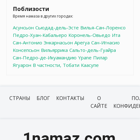
Поблизости
Время намаза в других городах:
Асунсьон
Сьюдад-дель-Эсте
Вилья-Сан-Лоренсо
Педро-Хуан-Кабальеро
Коронель-Овьедо
Ита
Сан-Антонио
Энкарнасьон
Арегуа
Сан-Игнасио
Консепсьон
Вильяррика
Сальто-дель-Гуайра
Сан-Педро-де-Икуамандию
Ypane
Пилар
Ягуарон
В частности,
Тобати
Каасупе
СТРАНЫ
БЛОГ
КОНТАКТЫ
О
ПО
САЙТЕ
КОНФИДЕ