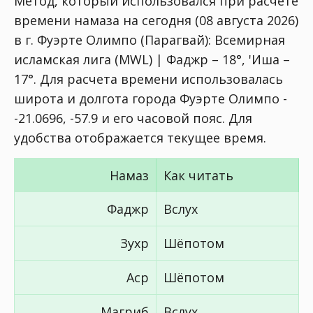
Метод, который использовался при расчете
времени намаза на сегодня (08 августа 2026)
в г. Фуэрте Олимпо (Парагвай):
Всемирная
исламская лига (MWL) | Фаджр – 18°, 'Иша –
17°
. Для расчета времени использовалась
широта и долгота города Фуэрте Олимпо -
-21.0696, -57.9 и его часовой пояс. Для
удобства отображается текущее время.
Намаз
Как читать
Фаджр
Вслух
Зухр
Шёпотом
Аср
Шёпотом
Магриб
Вслух