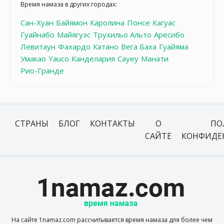
Время намаза в других городах:
Сан-Хуан
Байямон
Каролина
Понсе
Кагуас
Гуайнабо
Майягуэс
Трухильо Альто
Аресибо
Левитаун
Фахардо
Катано
Вега Баха
Гуайяма
Умакао
Yauco
Канделария
Cayey
Манати
Рио-Гранде
СТРАНЫ
БЛОГ
КОНТАКТЫ
О
ПО
САЙТЕ
КОНФИДЕ
На сайте 1namaz.com рассчитывается время намаза для более чем