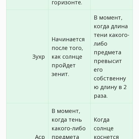
горизонте.
В момент,
когда длина
тени какого-
Начинается
либо
после того,
предмета
Зухр
как солнце
превысит
пройдет
его
зенит.
собственну
ю длину в 2
раза.
В момент,
когда тень
Когда
какого-либо
солнце
Аср
предмета
коснется