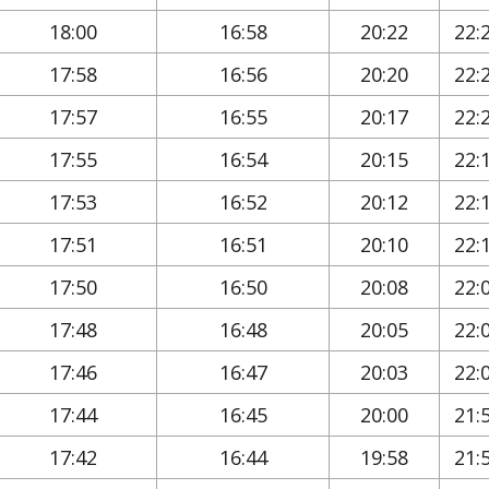
18:00
16:58
20:22
22:
17:58
16:56
20:20
22:
17:57
16:55
20:17
22:
17:55
16:54
20:15
22:
17:53
16:52
20:12
22:
17:51
16:51
20:10
22:
17:50
16:50
20:08
22:
17:48
16:48
20:05
22:
17:46
16:47
20:03
22:
17:44
16:45
20:00
21:
17:42
16:44
19:58
21: