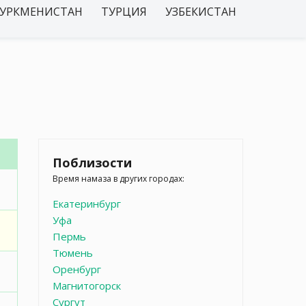
УРКМЕНИСТАН
ТУРЦИЯ
УЗБЕКИСТАН
Поблизости
Время намаза в других городах:
Екатеринбург
Уфа
Пермь
Тюмень
Оренбург
Магнитогорск
Сургут