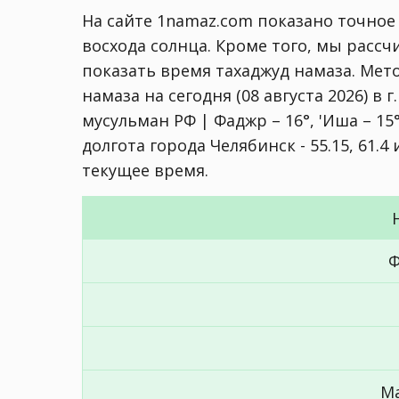
На сайте 1namaz.com показано точное 
восхода солнца. Кроме того, мы расс
показать время тахаджуд намаза. Мет
намаза на сегодня (08 августа 2026) в г
мусульман РФ | Фаджр – 16°, 'Иша – 15
долгота города Челябинск - 55.15, 61.4
текущее время.
Ф
М