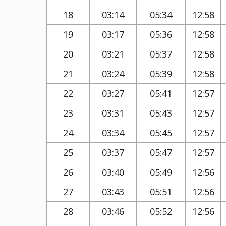
18
03:14
05:34
12:58
19
03:17
05:36
12:58
20
03:21
05:37
12:58
21
03:24
05:39
12:58
22
03:27
05:41
12:57
23
03:31
05:43
12:57
24
03:34
05:45
12:57
25
03:37
05:47
12:57
26
03:40
05:49
12:56
27
03:43
05:51
12:56
28
03:46
05:52
12:56