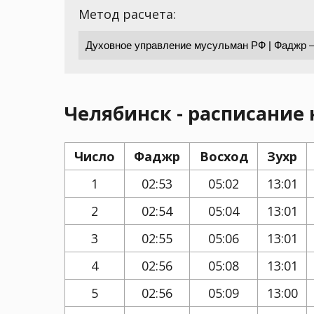
Метод расчета:
Челябинск - расписание 
Число
Фаджр
Восход
Зухр
1
02:53
05:02
13:01
2
02:54
05:04
13:01
3
02:55
05:06
13:01
4
02:56
05:08
13:01
5
02:56
05:09
13:00