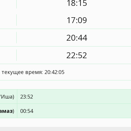
18:15
17:09
20:44
22:52
 текущее время:
20:42:05
'Иша)
23:52
амаз
)
00:54