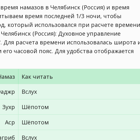
время намазов в Челябинск (Россия) и время
читываем время последней 1/3 ночи, чтобы
од, который использовался при расчете времен
. Челябинск (Россия):
Духовное управление
°
. Для расчета времени использовалась широта 
 и его часовой пояс. Для удобства отображается
Намаз
Как читать
аджр
Вслух
Зухр
Шёпотом
Аср
Шёпотом
агриб
Вслух