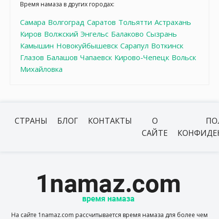
Время намаза в других городах:
Самара
Волгоград
Саратов
Тольятти
Астрахань
Киров
Волжский
Энгельс
Балаково
Сызрань
Камышин
Новокуйбышевск
Сарапул
Воткинск
Глазов
Балашов
Чапаевск
Кирово-Чепецк
Вольск
Михайловка
СТРАНЫ
БЛОГ
КОНТАКТЫ
О
ПО
САЙТЕ
КОНФИДЕ
На сайте 1namaz.com рассчитывается время намаза для более чем