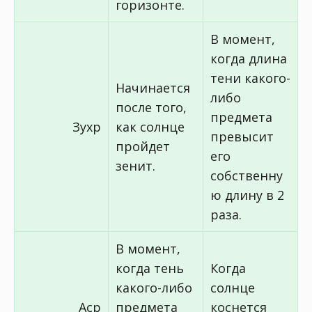
горизонте.
В момент,
когда длина
тени какого-
Начинается
либо
после того,
предмета
Зухр
как солнце
превысит
пройдет
его
зенит.
собственну
ю длину в 2
раза.
В момент,
когда тень
Когда
какого-либо
солнце
Аср
предмета
коснется