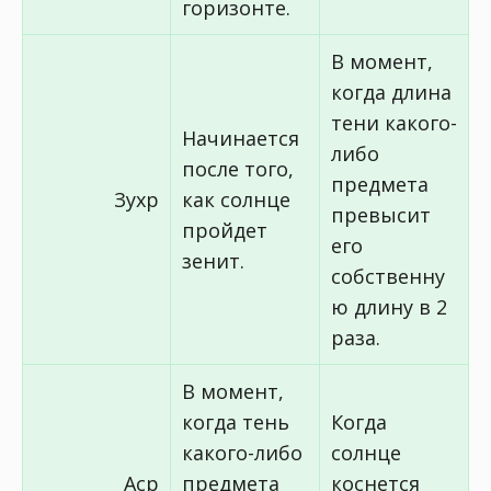
горизонте.
В момент,
когда длина
тени какого-
Начинается
либо
после того,
предмета
Зухр
как солнце
превысит
пройдет
его
зенит.
собственну
ю длину в 2
раза.
В момент,
когда тень
Когда
какого-либо
солнце
Аср
предмета
коснется