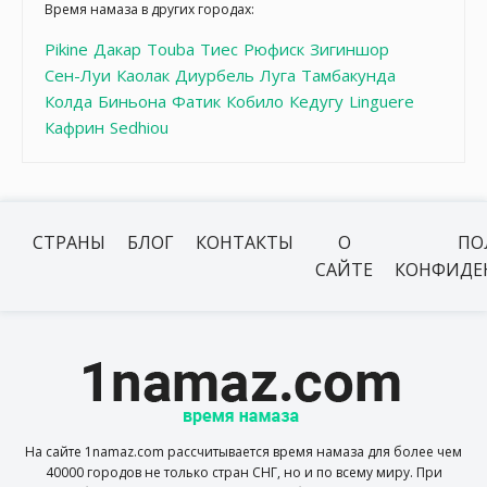
Время намаза в других городах:
Pikine
Дакар
Touba
Тиес
Рюфиск
Зигиншор
Сен-Луи
Каолак
Диурбель
Луга
Тамбакунда
Колда
Биньона
Фатик
Кобило
Кедугу
Linguere
Кафрин
Sedhiou
СТРАНЫ
БЛОГ
КОНТАКТЫ
О
ПО
САЙТЕ
КОНФИДЕ
На сайте 1namaz.com рассчитывается время намаза для более чем
40000 городов не только стран СНГ, но и по всему миру. При