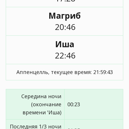
Магриб
20:46
Иша
22:46
Аппенцелль, текущее время:
21:59:43
Середина ночи
(окончание
00:23
времени 'Иша)
Последняя 1/3 ночи