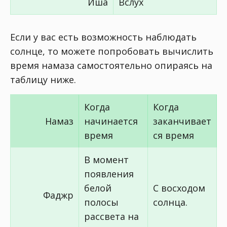
Иша
Вслух
Если у вас есть возможность наблюдать
солнце, то можете попробовать вычислить
время намаза самостоятельно опираясь на
таблицу ниже.
Когда
Когда
Намаз
начинается
заканчивает
время
ся время
В момент
появления
белой
С восходом
Фаджр
полосы
солнца.
рассвета на