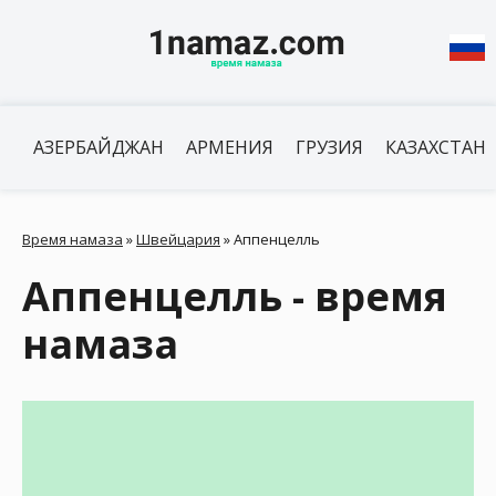
АЗЕРБАЙДЖАН
АРМЕНИЯ
ГРУЗИЯ
КАЗАХСТАН
Время намаза
»
Швейцария
»
Аппенцелль
Аппенцелль - время
намаза