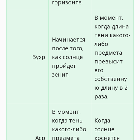
горизонте.
В момент,
когда длина
тени какого-
Начинается
либо
после того,
предмета
Зухр
как солнце
превысит
пройдет
его
зенит.
собственну
ю длину в 2
раза.
В момент,
когда тень
Когда
какого-либо
солнце
Аср
предмета
коснется