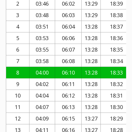
2
03:46
06:02
13:29
18:39
3
03:48
06:03
13:29
18:38
4
03:51
06:04
13:28
18:37
5
03:53
06:06
13:28
18:36
6
03:55
06:07
13:28
18:35
7
03:58
06:08
13:28
18:34
8
04:00
06:10
13:28
18:33
9
04:02
06:11
13:28
18:32
10
04:04
06:12
13:28
18:31
11
04:07
06:13
13:28
18:30
12
04:09
06:15
13:27
18:29
13
04:11
06:16
13:27
18:28