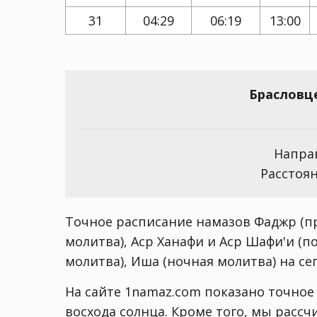
31
04:29
06:19
13:00
Брасловц
Направ
Расстоян
Точное расписание намазов Фаджр (пр
молитва), Аср Ханафи и Аср Шафи'и (п
молитва), Иша (ночная молитва) на сего
На сайте 1namaz.com показано точное
восхода солнца. Кроме того, мы расс