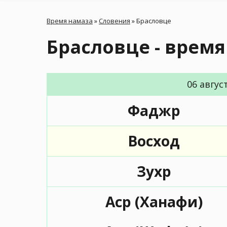
Время намаза
»
Словения
»
Брасловце
Брасловце - врем
06 авгус
Фаджр
Восход
Зухр
Аср (Ханафи)