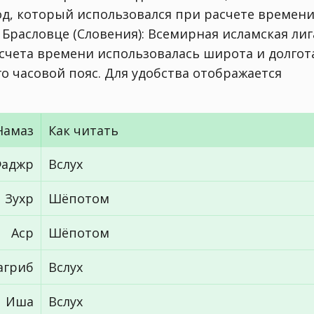
од, который использовался при расчете времен
г. Брасловце (Словения):
Всемирная исламская лиг
асчета времени использовалась широта и долгот
его часовой пояс. Для удобства отображается
Намаз
Как читать
аджр
Вслух
Зухр
Шёпотом
Аср
Шёпотом
агриб
Вслух
Иша
Вслух