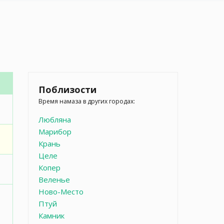
Поблизости
Время намаза в других городах:
Любляна
Марибор
Крань
Целе
Копер
Веленье
Ново-Место
Птуй
Камник