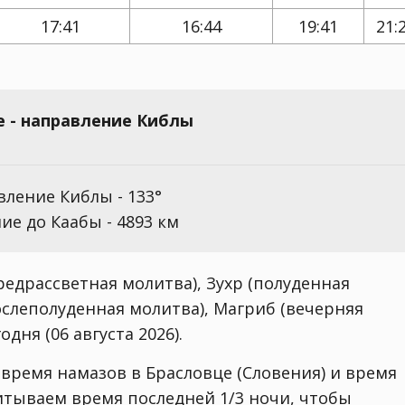
17:41
16:44
19:41
21:
е - направление Киблы
ление Киблы - 133°
ие до Каабы - 4893 км
едрассветная молитва), Зухр (полуденная
ослеполуденная молитва), Магриб (вечерняя
дня (06 августа 2026).
 время намазов в Брасловце (Словения) и время
читываем время последней 1/3 ночи, чтобы