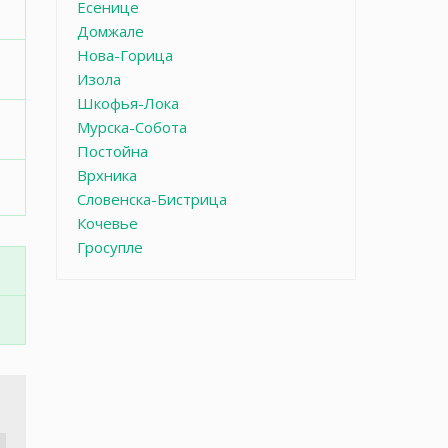
Есенице
Домжале
Нова-Горица
Изола
Шкофья-Лока
Мурска-Собота
Постойна
Врхника
Словенска-Бистрица
Кочевье
Гросупле