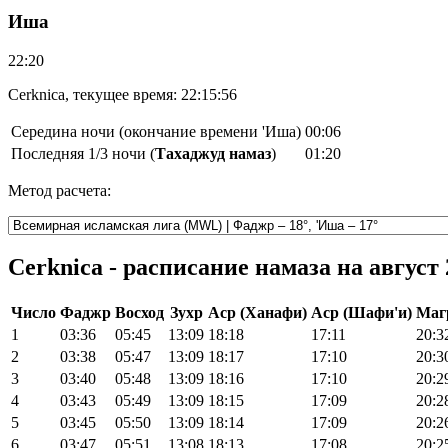
Иша
22:20
Cerknica, текущее время:
22:15:56
Середина ночи (окончание времени 'Иша)
00:06
Последняя 1/3 ночи (
Тахаджуд намаз
)
01:20
Метод расчета:
Cerknica - расписание намаза на август 
Число
Фаджр
Восход
Зухр
Аср (Ханафи)
Аср (Шафи'и)
Маг
1
03:36
05:45
13:09
18:18
17:11
20:3
2
03:38
05:47
13:09
18:17
17:10
20:3
3
03:40
05:48
13:09
18:16
17:10
20:2
4
03:43
05:49
13:09
18:15
17:09
20:2
5
03:45
05:50
13:09
18:14
17:09
20:2
6
03:47
05:51
13:08
18:13
17:08
20:2