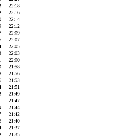
3
22:18
2
22:16
0
22:14
9
22:12
7
22:09
6
22:07
4
22:05
3
22:03
1
22:00
9
21:58
8
21:56
6
21:53
4
21:51
3
21:49
1
21:47
9
21:44
7
21:42
6
21:40
4
21:37
2
21:35