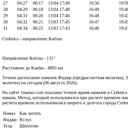
27
04:27
06:17
13:04
17:49
16:50
19:5
28
04:29
06:18
13:04
17:48
16:49
19:4
29
04:31
06:20
13:04
17:46
16:48
19:4
30
04:32
06:21
13:03
17:45
16:47
19:4
31
04:34
06:22
13:03
17:43
16:46
19:4
Cerknica - направление Киблы
Направление Киблы - 131°
Расстояние до Каабы - 4893 км
Точное расписание намазов Фаджр (предрассветная молитва), 
молитва) на сегодня (06 августа 2026).
На сайте 1namaz.com показано точное время намазов в Cerknica
намаза. Метод, который использовался при расчете времени намаз
расчета времени использовалась широта и долгота города Cerkni
Намаз
Как читать
Фаджр
Вслух
Зухр
Шёпотом