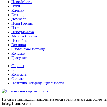
Ново-Место
Птуй
Камник
Есенице
Домжале
Нова-Горица
Изола
Шкофья-Лока
Мурска-Собота
Постойна
Врхника
Словенска-Бистрица
Кочевье
Гросупле
Страны
Блог
Контакты
О сайте
Политика конфиденциальности
На сайте 1namaz.com рассчитывается время намаза для более че
info@1namaz.com.