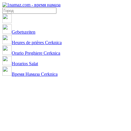
Gebetszeiten
Heures de prières Cerknica
Orario Preghiere Cerknica
Horarios Salat
Время Намаза Cerknica