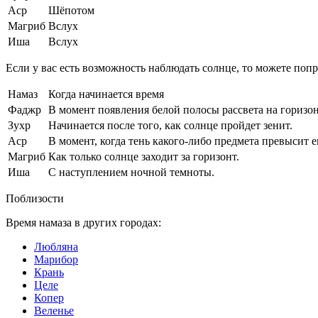
Аср
Шёпотом
Магриб
Вслух
Иша
Вслух
Если у вас есть возможность наблюдать солнце, то можете поп
Намаз
Когда начинается время
Фаджр
В момент появления белой полосы рассвета на горизон
Зухр
Начинается после того, как солнце пройдет зенит.
Аср
В момент, когда тень какого-либо предмета превысит ег
Магриб
Как только солнце заходит за горизонт.
Иша
С наступлением ночной темноты.
Поблизости
Время намаза в других городах:
Любляна
Марибор
Крань
Целе
Копер
Веленье