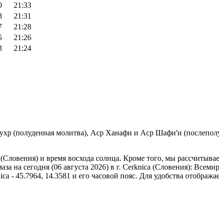
0
21:33
8
21:31
7
21:28
5
21:26
3
21:24
Зухр (полуденная молитва), Аср Ханафи и Аср Шафи'и (послеполу
 (Словения) и время восхода солнца. Кроме того, мы рассчитыва
а на сегодня (06 августа 2026) в г. Cerknica (Словения):
Всемир
ca - 45.7964, 14.3581 и его часовой пояс. Для удобства отобража