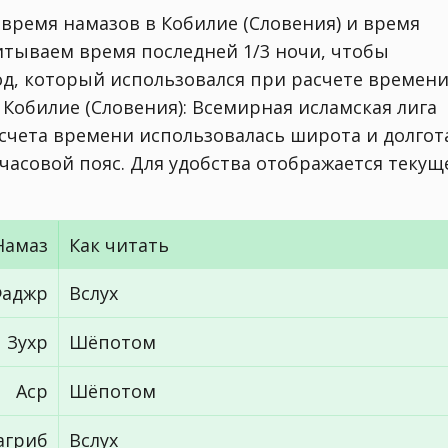
 время намазов в Кобилие (Словения) и время
читываем время последней 1/3 ночи, чтобы
од, который использовался при расчете времен
г. Кобилие (Словения):
Всемирная исламская лига
асчета времени использовалась широта и долгот
го часовой пояс. Для удобства отображается текущ
Намаз
Как читать
аджр
Вслух
Зухр
Шёпотом
Аср
Шёпотом
агриб
Вслух