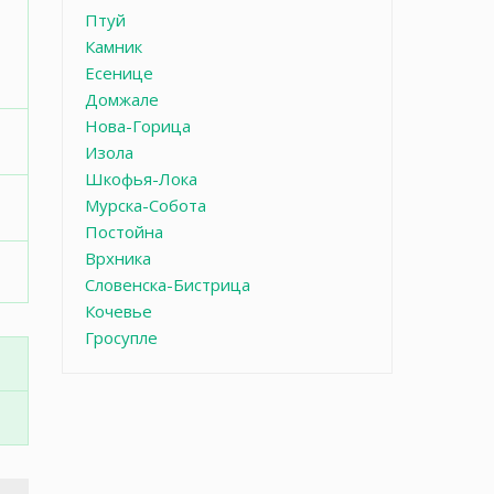
Птуй
Камник
Есенице
Домжале
Нова-Горица
Изола
Шкофья-Лока
Мурска-Собота
Постойна
Врхника
Словенска-Бистрица
Кочевье
Гросупле