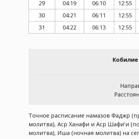
29
04:19
06:10
12:55
30
04:21
06:11
12:55
31
04:22
06:13
12:55
Кобилие 
Направ
Расстоян
Точное расписание намазов Фаджр (пр
молитва), Аср Ханафи и Аср Шафи'и (п
молитва), Иша (ночная молитва) на сего