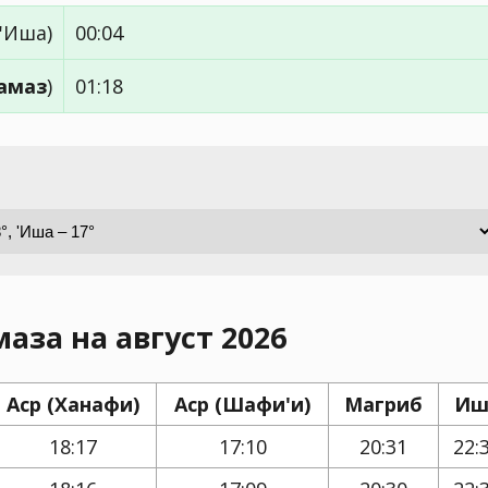
'Иша)
00:04
амаз
)
01:18
аза на август 2026
Аср (Ханафи)
Аср (Шафи'и)
Магриб
Иш
18:17
17:10
20:31
22: