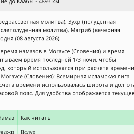
ие до Каабы - 4893 км
едрассветная молитва), Зухр (полуденная
ослеполуденная молитва), Магриб (вечерняя
дня (08 августа 2026).
 время намазов в Moravce (Словения) и время
читываем время последней 1/3 ночи, чтобы
од, который использовался при расчете времен
. Moravce (Словения):
Всемирная исламская лига
асчета времени использовалась широта и долгот
о часовой пояс. Для удобства отображается текуще
Намаз
Как читать
аджр
Вслух