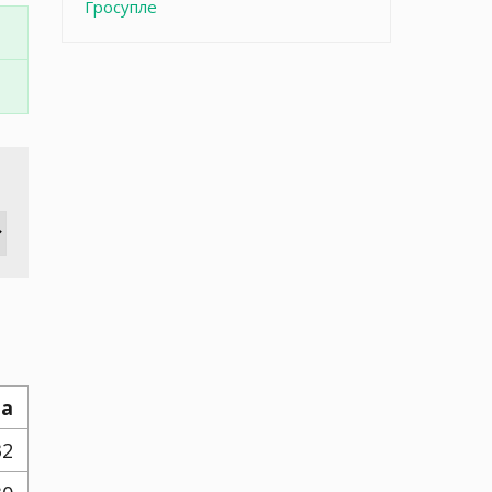
Гросупле
а
32