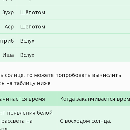
Зухр
Шёпотом
Аср
Шёпотом
агриб
Вслух
Иша
Вслух
ть солнце, то можете попробовать вычислить
ь на таблицу ниже.
начинается время
Когда заканчивается вре
нт появления белой
 рассвета на
С восходом солнца.
нте.