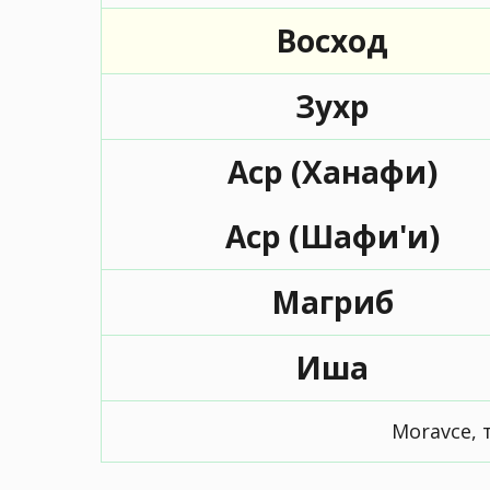
Восход
Зухр
Аср (Ханафи)
Аср (Шафи'и)
Магриб
Иша
Moravce, 