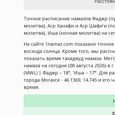
Расстоян
Точное расписание намазов Фаджр (пр
молитва), Аср Ханафи и Аср Шафи'и (п
молитва), Иша (ночная молитва) на сего
На сайте 1namaz.com показано точное
восхода солнца. Кроме того, мы расс
показать время тахаджуд намаза. Мет
намаза на сегодня (08 августа 2026) в г
(MWL) | Фаджр – 18°, 'Иша – 17°
. Для р
города Moravce - 46.1369, 14.745 и ег
время.
Ф