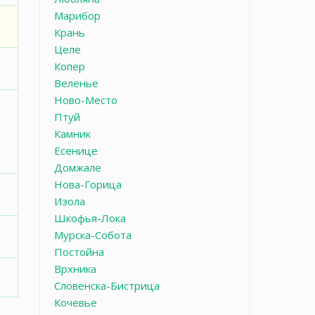
Марибор
Крань
Целе
Копер
Веленье
Ново-Место
Птуй
Камник
Есенице
Домжале
Нова-Горица
Изола
Шкофья-Лока
Мурска-Собота
Постойна
Врхника
Словенска-Бистрица
Кочевье