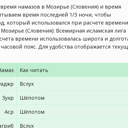
 время намазов в Мозирье (Словения) и время
читываем время последней 1/3 ночи, чтобы
од, который использовался при расчете времен
г. Мозирье (Словения):
Всемирная исламская лига
асчета времени использовалась широта и долгот
го часовой пояс. Для удобства отображается теку
Намаз
Как читать
аджр
Вслух
Зухр
Шёпотом
Аср
Шёпотом
агриб
Вслух