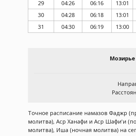
29
04:26
06:16
13:01
30
04:28
06:18
13:01
31
04:30
06:19
13:00
Мозирье 
Направ
Расстоян
Точное расписание намазов Фаджр (пр
молитва), Аср Ханафи и Аср Шафи'и (п
молитва), Иша (ночная молитва) на сего