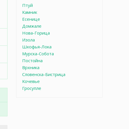
Птуй
Камник
Есенице
Домжале
Нова-Горица
Изола
Шкофья-Лока
Мурска-Собота
Постойна
Врхника
Словенска-Бистрица
Кочевье
Гросупле