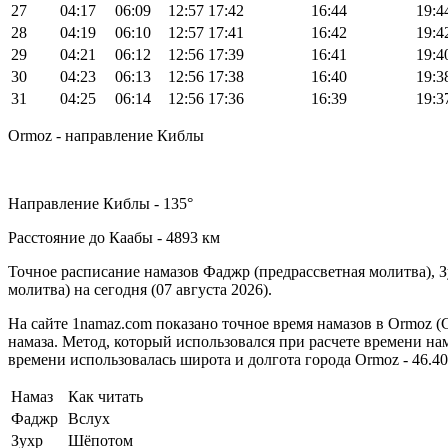
27
04:17
06:09
12:57
17:42
16:44
19:4
28
04:19
06:10
12:57
17:41
16:42
19:4
29
04:21
06:12
12:56
17:39
16:41
19:4
30
04:23
06:13
12:56
17:38
16:40
19:3
31
04:25
06:14
12:56
17:36
16:39
19:3
Ormoz - направление Киблы
Направление Киблы - 135°
Расстояние до Каабы - 4893 км
Точное расписание намазов Фаджр (предрассветная молитва), 
молитва) на сегодня (07 августа 2026).
На сайте 1namaz.com показано точное время намазов в Ormoz (
намаза. Метод, который использовался при расчете времени нама
времени использовалась широта и долгота города Ormoz - 46.407
Намаз
Как читать
Фаджр
Вслух
Зухр
Шёпотом