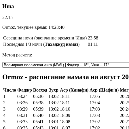
Иша
22:15
Ormoz, текущее время:
14:28:40
Середина ночи (окончание времени 'Иша)
23:58
Последняя 1/3 ночи (
Тахаджуд намаз
)
01:11
Метод расчета:
Ormoz - расписание намаза на август 20
Число
Фаджр
Восход
Зухр
Аср (Ханафи)
Аср (Шафи'и)
Маг
1
03:24
05:36
13:02
18:11
17:05
20:2
2
03:26
05:38
13:02
18:11
17:04
20:2
3
03:29
05:39
13:02
18:10
17:03
20:2
4
03:31
05:40
13:02
18:09
17:03
20:2
5
03:33
05:41
13:01
18:08
17:02
20:2
6
03:35
05:43
13:01
18:07
17:02
20:1