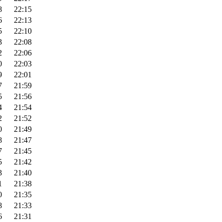
8
22:15
6
22:13
5
22:10
3
22:08
2
22:06
0
22:03
9
22:01
7
21:59
5
21:56
4
21:54
2
21:52
0
21:49
8
21:47
7
21:45
5
21:42
3
21:40
1
21:38
0
21:35
8
21:33
6
21:31