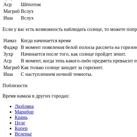
Аср
Шёпотом
Магриб
Вслух
Иша
Вслух
Если у вас есть возможность наблюдать солнце, то можете поп
Намаз
Когда начинается время
Фаджр
В момент появления белой полосы рассвета на горизон
Зухр
Начинается после того, как солнце пройдет зенит.
Аср
В момент, когда тень какого-либо предмета превысит ег
Магриб
Как только солнце заходит за горизонт.
Иша
С наступлением ночной темноты.
Поблизости
Время намаза в других городах:
Любляна
Марибор
Крань
Целе
Копер
Веленье