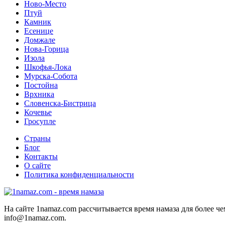
Ново-Место
Птуй
Камник
Есенице
Домжале
Нова-Горица
Изола
Шкофья-Лока
Мурска-Собота
Постойна
Врхника
Словенска-Бистрица
Кочевье
Гросупле
Страны
Блог
Контакты
О сайте
Политика конфиденциальности
На сайте 1namaz.com рассчитывается время намаза для более че
info@1namaz.com.