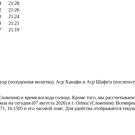
4
21:28
2
21:26
0
21:24
8
21:21
7
21:19
Зухр (полуденная молитва), Аср Ханафи и Аср Шафи'и (послеполу
Словения) и время восхода солнца. Кроме того, мы рассчитываем
за на сегодня (07 августа 2026) в г. Ormoz (Словения):
Всемирна
1, 16.1505 и его часовой пояс. Для удобства отображается текущ