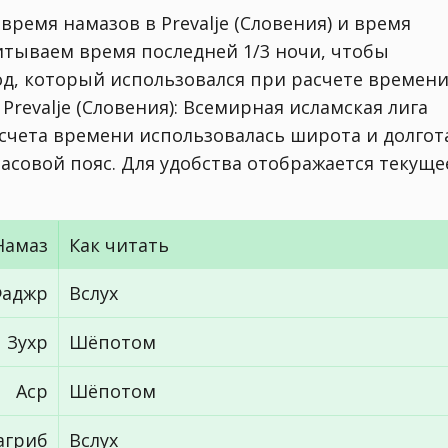
время намазов в Prevalje (Словения) и время
читываем время последней 1/3 ночи, чтобы
од, который использовался при расчете времен
 Prevalje (Словения):
Всемирная исламская лига
асчета времени использовалась широта и долгот
го часовой пояс. Для удобства отображается текуще
Намаз
Как читать
аджр
Вслух
Зухр
Шёпотом
Аср
Шёпотом
агриб
Вслух