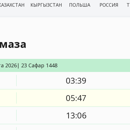
КАЗАХСТАН
КЫРГЫЗСТАН
ПОЛЬША
РОССИЯ
Т
амаза
та 2026| 23 Сафар 1448
03:39
05:47
13:06