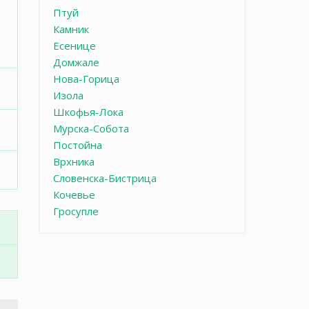
Птуй
Камник
Есенице
Домжале
Нова-Горица
Изола
Шкофья-Лока
Мурска-Собота
Постойна
Врхника
Словенска-Бистрица
Кочевье
Гросупле