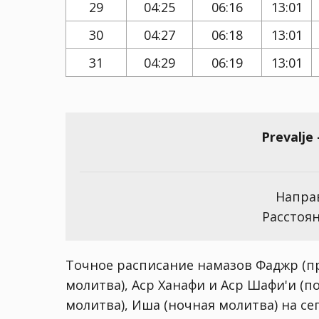
29
04:25
06:16
13:01
30
04:27
06:18
13:01
31
04:29
06:19
13:01
Prevalje
Направ
Расстоян
Точное расписание намазов Фаджр (пр
молитва), Аср Ханафи и Аср Шафи'и (п
молитва), Иша (ночная молитва) на сего