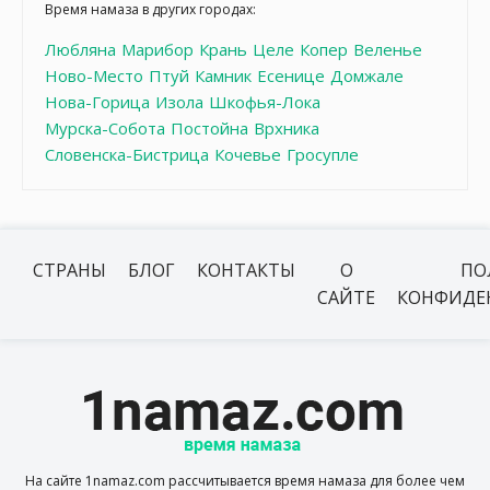
Время намаза в других городах:
Любляна
Марибор
Крань
Целе
Копер
Веленье
Ново-Место
Птуй
Камник
Есенице
Домжале
Нова-Горица
Изола
Шкофья-Лока
Мурска-Собота
Постойна
Врхника
Словенска-Бистрица
Кочевье
Гросупле
СТРАНЫ
БЛОГ
КОНТАКТЫ
О
ПО
САЙТЕ
КОНФИДЕ
На сайте 1namaz.com рассчитывается время намаза для более чем