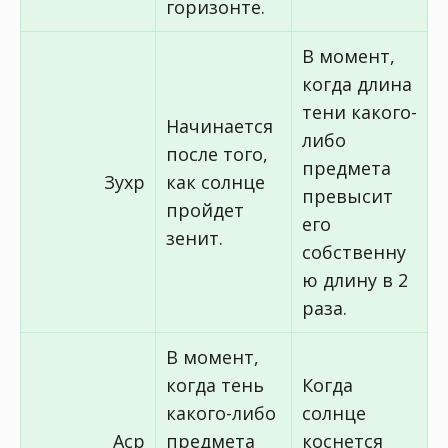
горизонте.
В момент,
когда длина
тени какого-
Начинается
либо
после того,
предмета
Зухр
как солнце
превысит
пройдет
его
зенит.
собственну
ю длину в 2
раза.
В момент,
когда тень
Когда
какого-либо
солнце
Аср
предмета
коснется