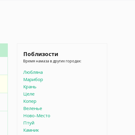
Поблизости
Время намаза в других городах:
Любляна
Марибор
Крань
Целе
Копер
Веленье
Ново-Место
Птуй
Камник