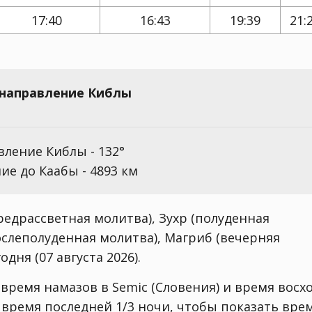
17:40
16:43
19:39
21:
- направление Киблы
ление Киблы - 132°
ие до Каабы - 4893 км
едрассветная молитва), Зухр (полуденная
ослеполуденная молитва), Магриб (вечерняя
дня (07 августа 2026).
время намазов в Semic (Словения) и время восх
 время последней 1/3 ночи, чтобы показать вре