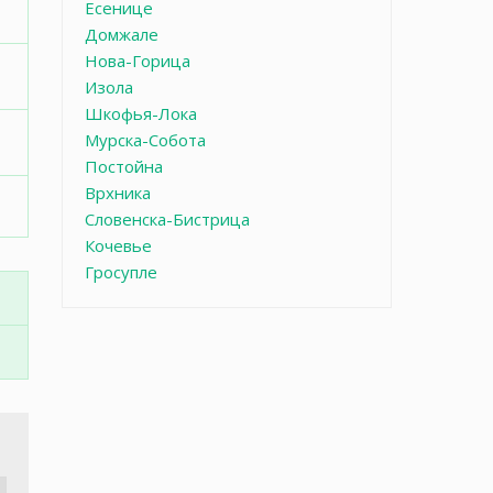
Есенице
Домжале
Нова-Горица
Изола
Шкофья-Лока
Мурска-Собота
Постойна
Врхника
Словенска-Бистрица
Кочевье
Гросупле