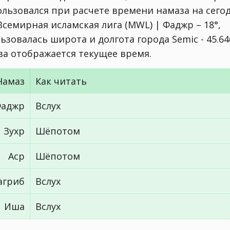
ользовался при расчете времени намаза на сего
Всемирная исламская лига (MWL) | Фаджр – 18°,
ьзовалась широта и долгота города Semic - 45.64
тва отображается текущее время.
Намаз
Как читать
аджр
Вслух
Зухр
Шёпотом
Аср
Шёпотом
агриб
Вслух
Иша
Вслух