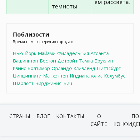
ем рассвета.
темноты.
Поблизости
Время намаза в других городах:
Нью-Йорк
Майами
Филадельфия
Атланта
Вашингтон
Бостон
Детройт
Тампа
Бруклин
Квинс
Болтимор
Орландо
Кливленд
Питтсбург
Цинциннати
Манхэттен
Индианаполис
Колумбус
Шарлотт
Вирджиния-Бич
СТРАНЫ
БЛОГ
КОНТАКТЫ
О
ПО
САЙТЕ
КОНФИДЕ