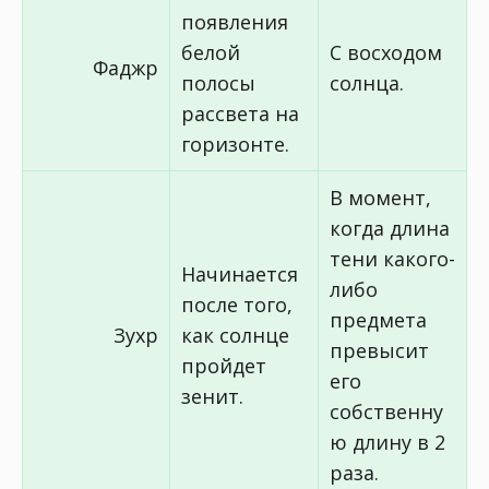
появления
белой
С восходом
Фаджр
полосы
солнца.
рассвета на
горизонте.
В момент,
когда длина
тени какого-
Начинается
либо
после того,
предмета
Зухр
как солнце
превысит
пройдет
его
зенит.
собственну
ю длину в 2
раза.