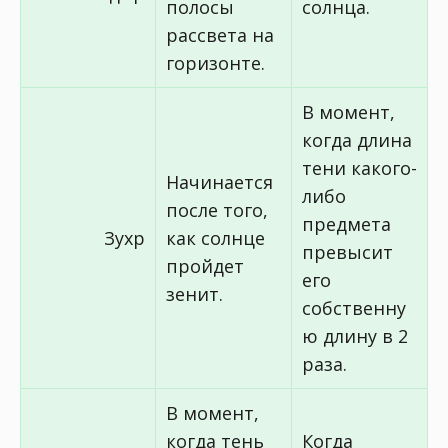
полосы
солнца.
рассвета на
горизонте.
В момент,
когда длина
тени какого-
Начинается
либо
после того,
предмета
Зухр
как солнце
превысит
пройдет
его
зенит.
собственну
ю длину в 2
раза.
В момент,
когда тень
Когда