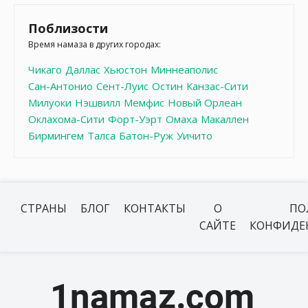
Поблизости
Время намаза в других городах:
Чикаго
Даллас
Хьюстон
Миннеаполис
Сан-Антонио
Сент-Луис
Остин
Канзас-Сити
Милуоки
Нэшвилл
Мемфис
Новый Орлеан
Оклахома-Сити
Форт-Уэрт
Омаха
Макаллен
Бирмингем
Талса
Батон-Руж
Уичито
СТРАНЫ
БЛОГ
КОНТАКТЫ
О
ПО
САЙТЕ
КОНФИДЕ