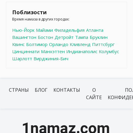
Поблизости
Время намаза в других городах:
Нью-Йорк
Майами
Филадельфия
Атланта
Вашингтон
Бостон
Детройт
Тампа
Бруклин
Квинс
Болтимор
Орландо
Кливленд
Питтсбург
Цинциннати
Манхэттен
Индианаполис
Колумбус
Шарлотт
Вирджиния-Бич
СТРАНЫ
БЛОГ
КОНТАКТЫ
О
ПО
САЙТЕ
КОНФИДЕ