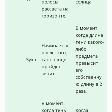
полосы
солнца.
рассвета на
горизонте.
В момент,
когда длина
тени какого-
Начинается
либо
после того,
предмета
Зухр
как солнце
превысит
пройдет
его
зенит.
собственну
ю длину в 2
раза.
В момент,
когда тень
Когда