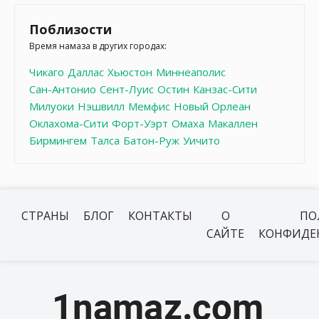
Поблизости
Время намаза в других городах:
Чикаго
Даллас
Хьюстон
Миннеаполис
Сан-Антонио
Сент-Луис
Остин
Канзас-Сити
Милуоки
Нэшвилл
Мемфис
Новый Орлеан
Оклахома-Сити
Форт-Уэрт
Омаха
Макаллен
Бирмингем
Талса
Батон-Руж
Уичито
СТРАНЫ
БЛОГ
КОНТАКТЫ
О
ПО
САЙТЕ
КОНФИДЕ