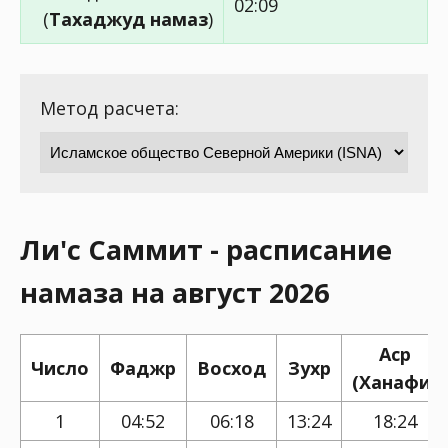
02:09
(
Тахаджуд намаз
)
Метод расчета:
Ли'с Саммит - расписание
намаза на август 2026
Аср
Число
Фаджр
Восход
Зухр
(Ханафи)
1
04:52
06:18
13:24
18:24