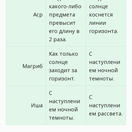
какого-либо
солнце
Аср
предмета
коснется
превысит
линии
его длину в
горизонта.
2 раза.
Как только
С
солнце
наступлени
Магриб
заходит за
ем ночной
горизонт.
темноты.
С
С
наступлени
Иша
наступлени
ем ночной
ем рассвета.
темноты.