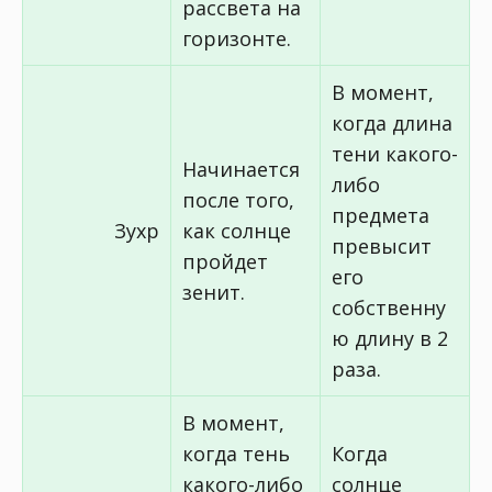
рассвета на
горизонте.
В момент,
когда длина
тени какого-
Начинается
либо
после того,
предмета
Зухр
как солнце
превысит
пройдет
его
зенит.
собственну
ю длину в 2
раза.
В момент,
когда тень
Когда
какого-либо
солнце