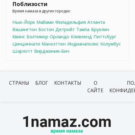
Поблизости
Время намаза в других городах:
Нью-Йорк
Майами
Филадельфия
Атланта
Вашингтон
Бостон
Детройт
Тампа
Бруклин
Квинс
Болтимор
Орландо
Кливленд
Питтсбург
Цинциннати
Манхэттен
Индианаполис
Колумбус
Шарлотт
Вирджиния-Бич
СТРАНЫ
БЛОГ
КОНТАКТЫ
О
ПО
САЙТЕ
КОНФИДЕ