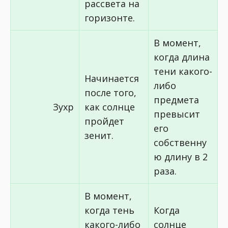
рассвета на
горизонте.
В момент,
когда длина
тени какого-
Начинается
либо
после того,
предмета
Зухр
как солнце
превысит
пройдет
его
зенит.
собственну
ю длину в 2
раза.
В момент,
когда тень
Когда
какого-либо
солнце