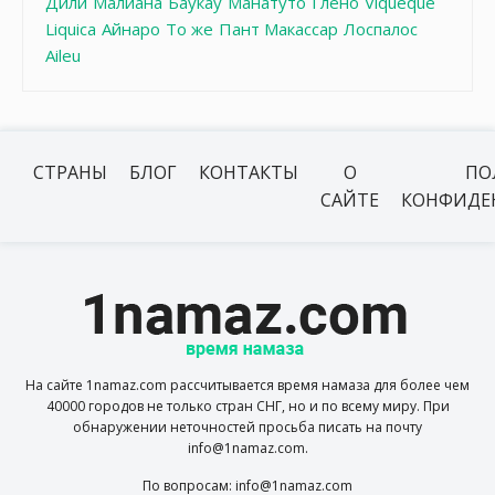
Дили
Малиана
Баукау
Манатуто
Глено
Viqueque
Liquica
Айнаро
То же
Пант Макассар
Лоспалос
Aileu
СТРАНЫ
БЛОГ
КОНТАКТЫ
О
ПО
САЙТЕ
КОНФИДЕ
На сайте 1namaz.com рассчитывается время намаза для более чем
40000 городов не только стран СНГ, но и по всему миру. При
обнаружении неточностей просьба писать на почту
info@1namaz.com.
По вопросам: info@1namaz.com