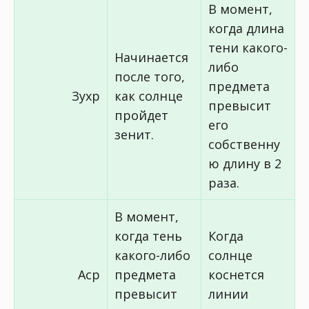
В момент,
когда длина
тени какого-
Начинается
либо
после того,
предмета
Зухр
как солнце
превысит
пройдет
его
зенит.
собственну
ю длину в 2
раза.
В момент,
когда тень
Когда
какого-либо
солнце
Аср
предмета
коснется
превысит
линии