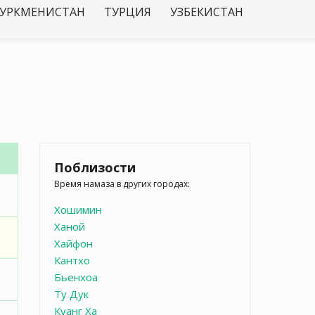
УРКМЕНИСТАН
ТУРЦИЯ
УЗБЕКИСТАН
Поблизости
Время намаза в других городах:
Хошимин
Ханой
Хайфон
Кантхо
Бьенхоа
Ту Дук
Куанг Ха