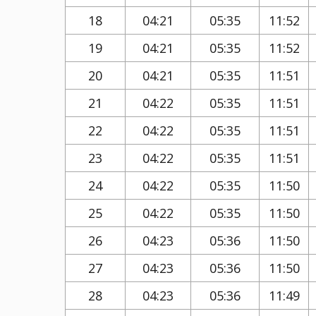
18
04:21
05:35
11:52
19
04:21
05:35
11:52
20
04:21
05:35
11:51
21
04:22
05:35
11:51
22
04:22
05:35
11:51
23
04:22
05:35
11:51
24
04:22
05:35
11:50
25
04:22
05:35
11:50
26
04:23
05:36
11:50
27
04:23
05:36
11:50
28
04:23
05:36
11:49