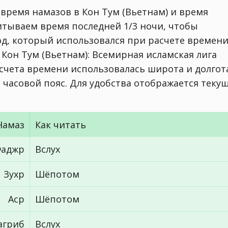
 время намазов в Кон Тум (Вьетнам) и время
читываем время последней 1/3 ночи, чтобы
од, который использовался при расчете времен
. Кон Тум (Вьетнам):
Всемирная исламская лига
асчета времени использовалась широта и долгот
его часовой пояс. Для удобства отображается теку
Намаз
Как читать
аджр
Вслух
Зухр
Шёпотом
Аср
Шёпотом
агриб
Вслух