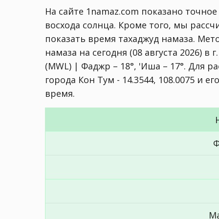
На сайте 1namaz.com показано точное
восхода солнца. Кроме того, мы расс
показать время тахаджуд намаза. Мет
намаза на сегодня (08 августа 2026) в г
(MWL) | Фаджр – 18°, 'Иша – 17°
. Для р
города Кон Тум - 14.3544, 108.0075 и 
время.
Ф
М