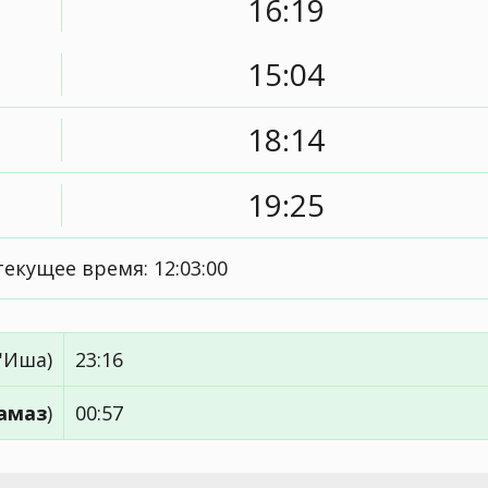
16:19
15:04
18:14
19:25
текущее время:
12:03:01
'Иша)
23:16
амаз
)
00:57