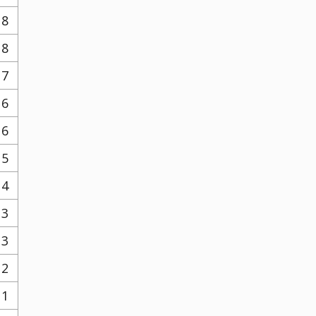
18
18
17
16
16
15
14
13
13
12
11