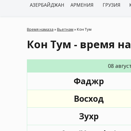
АЗЕРБАЙДЖАН
АРМЕНИЯ
ГРУЗИЯ
Время намаза
»
Вьетнам
»
Кон Тум
Кон Тум - время н
08 авгус
Фаджр
Восход
Зухр