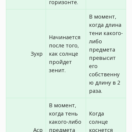
горизонте.
В момент,
когда длина
тени какого-
Начинается
либо
после того,
предмета
Зухр
как солнце
превысит
пройдет
его
зенит.
собственну
ю длину в 2
раза.
В момент,
когда тень
Когда
какого-либо
солнце
Аср
предмета
коснется