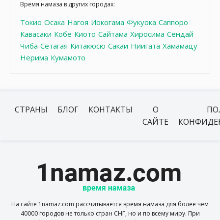
Время намаза в других городах:
Токио
Осака
Нагоя
Иокогама
Фукуока
Саппоро
Кавасаки
Кобе
Киото
Сайтама
Хиросима
Сендай
Чиба
Сетагая
Китакюсю
Сакаи
Ниигата
Хамамацу
Нерима
Кумамото
СТРАНЫ
БЛОГ
КОНТАКТЫ
О
ПО
САЙТЕ
КОНФИДЕ
На сайте 1namaz.com рассчитывается время намаза для более чем
40000 городов не только стран СНГ, но и по всему миру. При