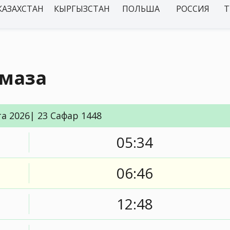
КАЗАХСТАН
КЫРГЫЗСТАН
ПОЛЬША
РОССИЯ
Т
амаза
та 2026| 23 Сафар 1448
05:34
06:46
12:48