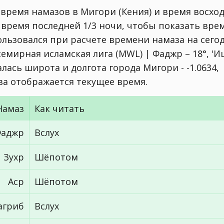
 время намазов в Мигори (Кения) и время восхо
 время последней 1/3 ночи, чтобы показать вре
ользовался при расчете времени намаза на сего
семирная исламская лига (MWL) | Фаджр – 18°, 'И
лась широта и долгота города Мигори - -1.0634,
тва отображается текущее время.
Намаз
Как читать
аджр
Вслух
Зухр
Шёпотом
Аср
Шёпотом
агриб
Вслух