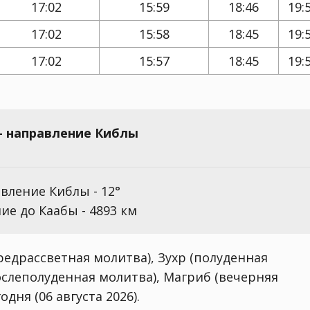
17:02
15:59
18:46
19:
17:02
15:58
18:45
19:
17:02
15:57
18:45
19:
- направление Киблы
вление Киблы - 12°
ие до Каабы - 4893 км
едрассветная молитва), Зухр (полуденная
ослеполуденная молитва), Магриб (вечерняя
дня (06 августа 2026).