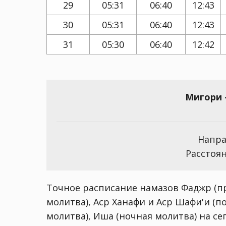
29
05:31
06:40
12:43
30
05:31
06:40
12:43
31
05:30
06:40
12:42
Мигори 
Напра
Расстоян
Точное расписание намазов Фаджр (пр
молитва), Аср Ханафи и Аср Шафи'и (п
молитва), Иша (ночная молитва) на сего