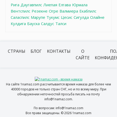
Рига
Даугавпилс
Лиепая
Елгава
Юрмала
Вентспилс
Резекне
Огре
Валмиера
Екабпилс
Саласпилс
Марупе
Тукумс
Цесис
Сигулда
Олайне
Кулдига
Бауска
Салдус
Талси
СТРАНЫ
БЛОГ
КОНТАКТЫ
О
ПО
САЙТЕ
КОНФИДЕ
На сайте 1namaz.com рассчитывается время намаза для более чем
40000 городов не только стран СНГ, но и по всему миру. При
обнаружении неточностей просьба писать на почту
info@1namaz.com.
По вопросам: info@1namaz.com
Все права защищены. © 2026 1namaz.com