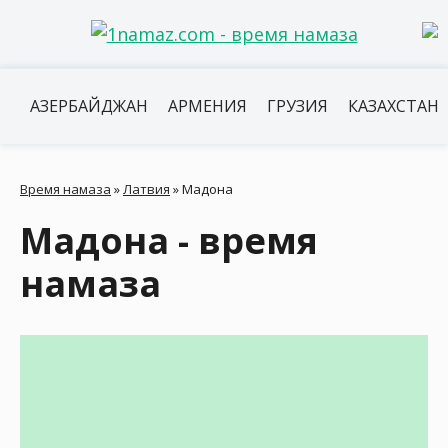
АЗЕРБАЙДЖАН
АРМЕНИЯ
ГРУЗИЯ
КАЗАХСТАН
Время намаза
»
Латвия
»
Мадона
Мадона - время
намаза