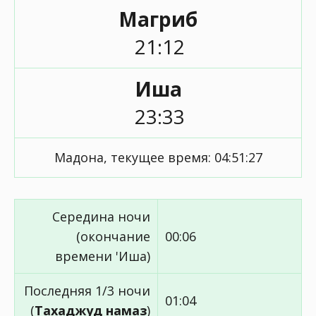
Магриб
21:12
Иша
23:33
Мадона, текущее время:
04:51:27
Середина ночи
(окончание
00:06
времени 'Иша)
Последняя 1/3 ночи
01:04
(
Тахаджуд намаз
)