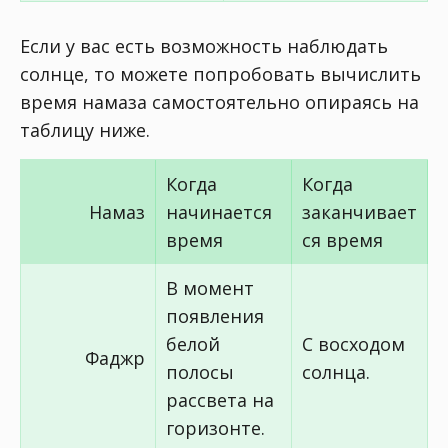
Если у вас есть возможность наблюдать
солнце, то можете попробовать вычислить
время намаза самостоятельно опираясь на
таблицу ниже.
Когда
Когда
Намаз
начинается
заканчивает
время
ся время
В момент
появления
белой
С восходом
Фаджр
полосы
солнца.
рассвета на
горизонте.