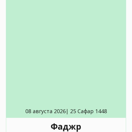
08 августа 2026| 25 Сафар 1448
Фаджр