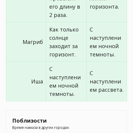
его длину в
горизонта.
2 раза.
Как только
С
солнце
наступлени
Магриб
заходит за
ем ночной
горизонт.
темноты.
С
С
наступлени
Иша
наступлени
ем ночной
ем рассвета.
темноты.
Поблизости
Время намаза в других городах: