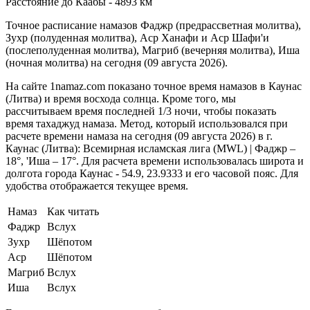
Расстояние до Каабы - 4893 км
Точное расписание намазов Фаджр (предрассветная молитва),
Зухр (полуденная молитва), Аср Ханафи и Аср Шафи'и
(послеполуденная молитва), Магриб (вечерняя молитва), Иша
(ночная молитва) на сегодня (09 августа 2026).
На сайте 1namaz.com показано точное время намазов в Каунас
(Литва) и время восхода солнца. Кроме того, мы
рассчитываем время последней 1/3 ночи, чтобы показать
время тахаджуд намаза. Метод, который использовался при
расчете времени намаза на сегодня (09 августа 2026) в г.
Каунас (Литва):
Всемирная исламская лига (MWL) | Фаджр –
18°, 'Иша – 17°
. Для расчета времени использовалась широта и
долгота города Каунас - 54.9, 23.9333 и его часовой пояс. Для
удобства отображается текущее время.
Намаз
Как читать
Фаджр
Вслух
Зухр
Шёпотом
Аср
Шёпотом
Магриб
Вслух
Иша
Вслух