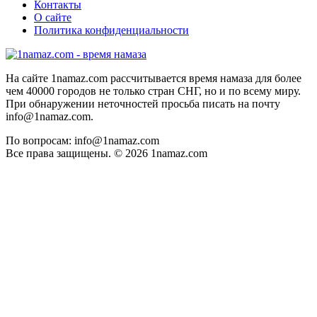
Контакты
О сайте
Политика конфиденциальности
На сайте 1namaz.com рассчитывается время намаза для более
чем 40000 городов не только стран СНГ, но и по всему миру.
При обнаружении неточностей просьба писать на почту
info@1namaz.com.
По вопросам: info@1namaz.com
Все права защищены. © 2026 1namaz.com