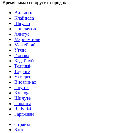
Время намаза в других городах:
Вильнюс
Клайпеда
Шяуляй
Паневежис
Алитус
Мариямполе
Мажейкяй
Утяна
Йонава
Кедайняй
Тельшяй
Таураге
Укмерге
Висагинас
Плунге
Kretinga
Шилуте
Паланга
Radvilisk
Гаргждай
Страны
Блог