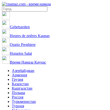
Gebetszeiten
Heures de prières Kaunas
Orario Preghiere
Horarios Salat
Время Намаза Каунас
Азербайджан
Армения
Грузия
Казахстан
Кыргызстан
Польша
Россия
Туркменистан
Турция