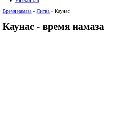
Узбекистан
Время намаза
»
Литва
»
Каунас
Каунас - время намаза