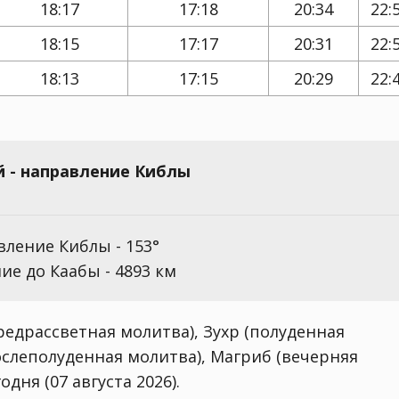
18:17
17:18
20:34
22:
18:15
17:17
20:31
22:
18:13
17:15
20:29
22:
 - направление Киблы
ление Киблы - 153°
ие до Каабы - 4893 км
едрассветная молитва), Зухр (полуденная
ослеполуденная молитва), Магриб (вечерняя
дня (07 августа 2026).