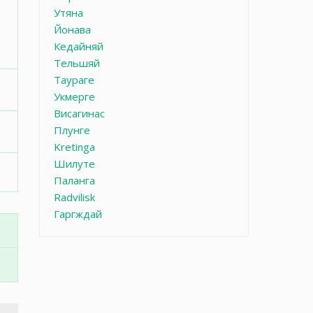
Утяна
Йонава
Кедайняй
Тельшяй
Таураге
Укмерге
Висагинас
Плунге
Kretinga
Шилуте
Паланга
Radvilisk
Гаргждай