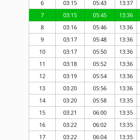
6
03:15
05:43
13:37
7
03:15
05:45
13:36
8
03:16
05:46
13:36
9
03:17
05:48
13:36
10
03:17
05:50
13:36
11
03:18
05:52
13:36
12
03:19
05:54
13:36
13
03:20
05:56
13:36
14
03:20
05:58
13:35
15
03:21
06:00
13:35
16
03:22
06:02
13:35
17
03:22
06:04
13:35