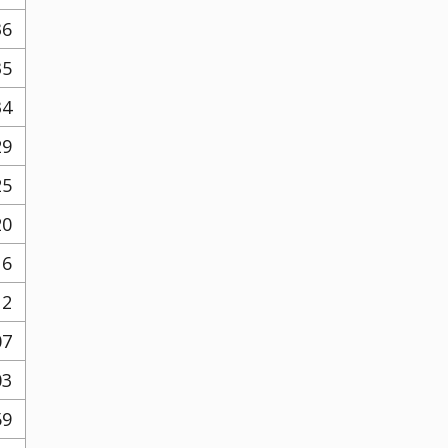
36
35
34
29
25
20
16
12
07
03
59