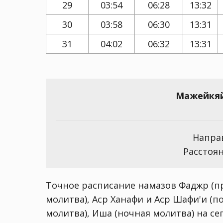
29
03:54
06:28
13:32
30
03:58
06:30
13:31
31
04:02
06:32
13:31
Мажейкяй
Направ
Расстоян
Точное расписание намазов Фаджр (пр
молитва), Аср Ханафи и Аср Шафи'и (п
молитва), Иша (ночная молитва) на сего