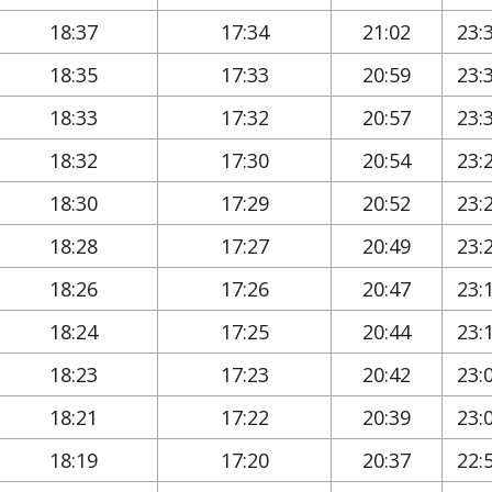
18:37
17:34
21:02
23:
18:35
17:33
20:59
23:
18:33
17:32
20:57
23:
18:32
17:30
20:54
23:
18:30
17:29
20:52
23:
18:28
17:27
20:49
23:
18:26
17:26
20:47
23:
18:24
17:25
20:44
23:
18:23
17:23
20:42
23:
18:21
17:22
20:39
23:
18:19
17:20
20:37
22: