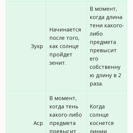
В момент,
когда длина
тени какого-
Начинается
либо
после того,
предмета
Зухр
как солнце
превысит
пройдет
его
зенит.
собственну
ю длину в 2
раза.
В момент,
когда тень
Когда
какого-либо
солнце
Аср
предмета
коснется
превысит
линии