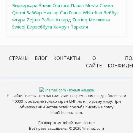
Биркиркара
Залив Святого Павла
Mosta
Слима
Qormi
Заббар
Наксар
Сан Гванн
Whitefish
Зеббуг
Фгура
Zejtun
Рабат
Аттард
Zurrieq
Меллиеха
Swieqi
Бирзеббуга
Хамрун
Тарксия
СТРАНЫ
БЛОГ
КОНТАКТЫ
О
ПО
САЙТЕ
КОНФИДЕ
На сайте 1namaz.com рассчитывается время намаза для более чем
40000 городов не только стран СНГ, но и по всему миру. При
обнаружении неточностей просьба писать на почту
info@1namaz.com.
По вопросам: info@1namaz.com
Все права защищены. © 2026 1namaz.com