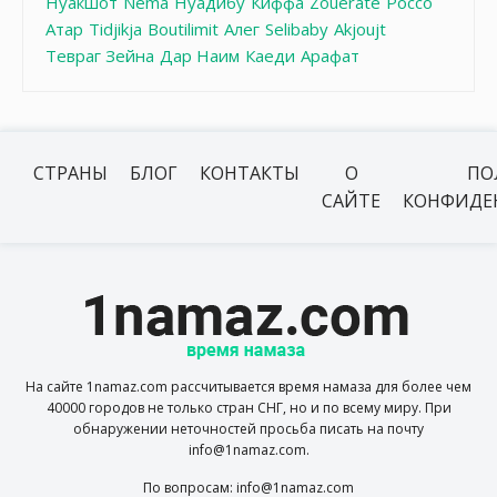
Нуакшот
Nema
Нуадибу
Киффа
Zouerate
Россо
Атар
Tidjikja
Boutilimit
Алег
Selibaby
Akjoujt
Тевраг Зейна
Дар Наим
Каеди
Арафат
СТРАНЫ
БЛОГ
КОНТАКТЫ
О
ПО
САЙТЕ
КОНФИДЕ
На сайте 1namaz.com рассчитывается время намаза для более чем
40000 городов не только стран СНГ, но и по всему миру. При
обнаружении неточностей просьба писать на почту
info@1namaz.com.
По вопросам: info@1namaz.com