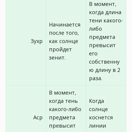
В момент,
когда длина
тени какого-
Начинается
либо
после того,
предмета
Зухр
как солнце
превысит
пройдет
его
зенит.
собственну
ю длину в 2
раза.
В момент,
когда тень
Когда
какого-либо
солнце
Аср
предмета
коснется
превысит
линии