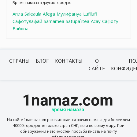
Время намаза в других городах:
Апиа
Saleaula
Afega
Мулифануа
Lufilufi
Сафотулафай
Samamea
Satupa`itea
Асау
Сафоту
Вайлоа
СТРАНЫ
БЛОГ
КОНТАКТЫ
О
ПО
САЙТЕ
КОНФИДЕ
На сайте 1namaz.com рассчитывается время намаза для более чем
40000 городов не только стран СНГ, но и по всему миру. При
обнаружении неточностей просьба писать на почту