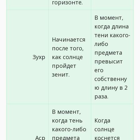
горизонте.
В момент,
когда длина
тени какого-
Начинается
либо
после того,
предмета
Зухр
как солнце
превысит
пройдет
его
зенит.
собственну
ю длину в 2
раза.
В момент,
когда тень
Когда
какого-либо
солнце
Аср
предмета
коснется