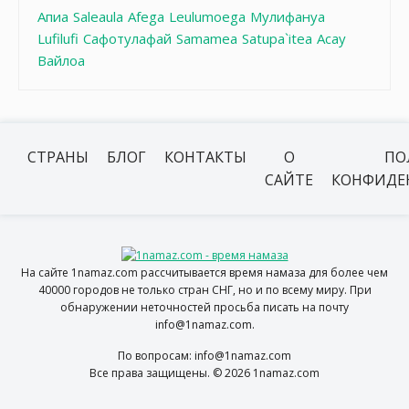
Апиа
Saleaula
Afega
Leulumoega
Мулифануа
Lufilufi
Сафотулафай
Samamea
Satupa`itea
Асау
Вайлоа
СТРАНЫ
БЛОГ
КОНТАКТЫ
О
ПО
САЙТЕ
КОНФИДЕ
На сайте 1namaz.com рассчитывается время намаза для более чем
40000 городов не только стран СНГ, но и по всему миру. При
обнаружении неточностей просьба писать на почту
info@1namaz.com.
По вопросам: info@1namaz.com
Все права защищены. © 2026 1namaz.com