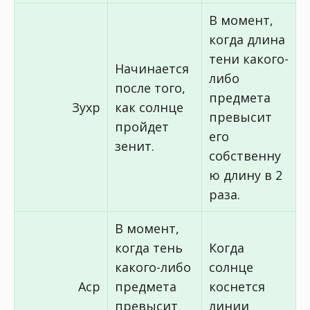
В момент,
когда длина
тени какого-
Начинается
либо
после того,
предмета
Зухр
как солнце
превысит
пройдет
его
зенит.
собственну
ю длину в 2
раза.
В момент,
когда тень
Когда
какого-либо
солнце
Аср
предмета
коснется
превысит
линии